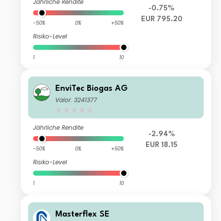
Jährliche Rendite
-0.75%
EUR 795.20
-50%
0%
+50%
Risiko-Level
1
10
EnviTec Biogas AG
Valor: 3241377
Jährliche Rendite
-2.94%
EUR 18.15
-50%
0%
+50%
Risiko-Level
1
10
Masterflex SE