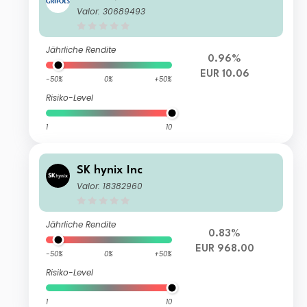
Valor: 30689493
Jährliche Rendite
0.96%
EUR 10.06
-50%
0%
+50%
Risiko-Level
1
10
SK hynix Inc
Valor: 18382960
Jährliche Rendite
0.83%
EUR 968.00
-50%
0%
+50%
Risiko-Level
1
10