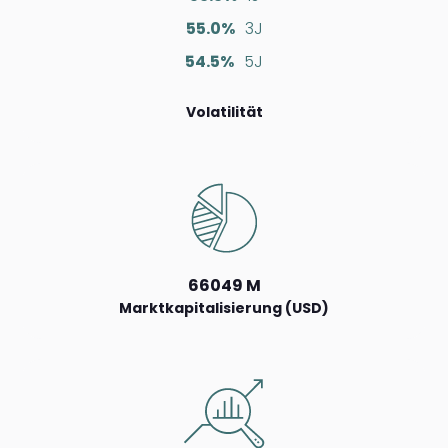
55.0%
3J
54.5%
5J
Volatilität
66049 M
Marktkapitalisierung (USD)