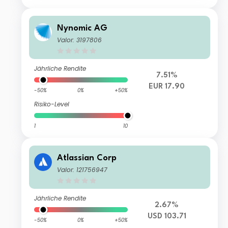
Nynomic AG
Valor: 3197806
Jährliche Rendite
7.51%
EUR 17.90
-50%
0%
+50%
Risiko-Level
1
10
Atlassian Corp
Valor: 121756947
Jährliche Rendite
2.67%
USD 103.71
-50%
0%
+50%