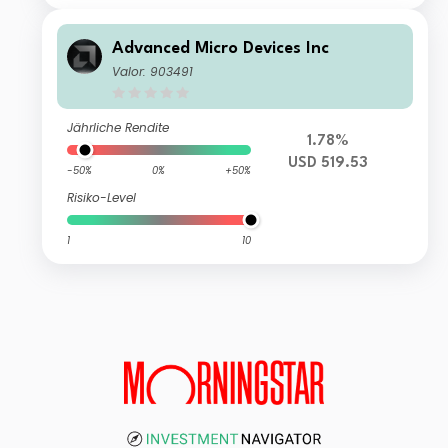
Advanced Micro Devices Inc
Valor: 903491
Jährliche Rendite
1.78%
USD 519.53
-50%
0%
+50%
Risiko-Level
1
10