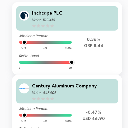
Inchcape PLC
Valor: 11121410
Jährliche Rendite
0.36%
GBP 8.44
-50%
0%
+50%
Risiko-Level
1
10
Century Aluminum Company
Valor: 448405
Jährliche Rendite
-0.47%
USD 46.90
-50%
0%
+50%