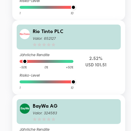
Risiko-Level
1
10
Rio Tinto PLC
Valor: 652127
Jährliche Rendite
2.52%
USD 101.51
-50%
0%
+50%
Risiko-Level
1
10
BayWa AG
Valor: 324583
Jährliche Rendite