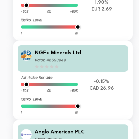
1.90%
EUR 2.69
-50%
0%
+50%
Risiko-Level
1
10
NGEx Minerals Ltd
Valor: 48593949
Jährliche Rendite
-0.15%
CAD 26.96
-50%
0%
+50%
Risiko-Level
1
10
Anglo American PLC