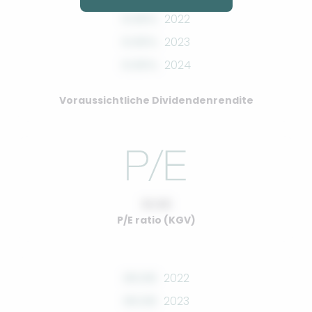
0.00%
2022
0.00%
2023
0.00%
2024
Voraussichtliche Dividendenrendite
10.00
P/E ratio (KGV)
00.00
2022
00.00
2023