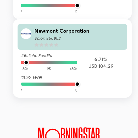
1
10
Newmont Corporation
Valor: 956952
Jährliche Rendite
6.71%
USD 104.29
-50%
0%
+50%
Risiko-Level
1
10