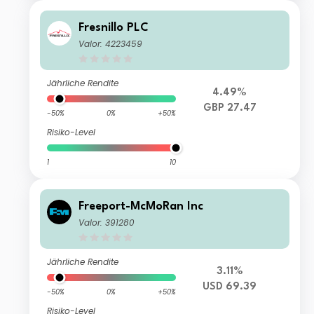
Fresnillo PLC
Valor: 4223459
Jährliche Rendite
4.49%
GBP 27.47
-50%
0%
+50%
Risiko-Level
1
10
Freeport-McMoRan Inc
Valor: 391280
Jährliche Rendite
3.11%
USD 69.39
-50%
0%
+50%
Risiko-Level