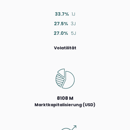
33.7%
1J
27.5%
3J
27.0%
5J
Volatilität
8108 M
Marktkapitalisierung (USD)