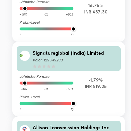
Jährliche Rendite
16.76%
INR 487.30
-50%
0%
+50%
Risiko-Level
1
10
Signatureglobal (India) Limited
Valor: 129649230
Jährliche Rendite
-1.79%
INR 819.25
-50%
0%
+50%
Risiko-Level
1
10
Allison Transmission Holdings Inc