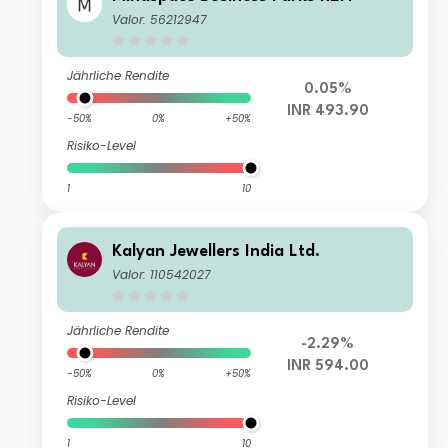
Valor: 56212947
Jährliche Rendite
0.05%
INR 493.90
-50%
0%
+50%
Risiko-Level
1
10
Kalyan Jewellers India Ltd.
Valor: 110542027
Jährliche Rendite
-2.29%
INR 594.00
-50%
0%
+50%
Risiko-Level
1
10