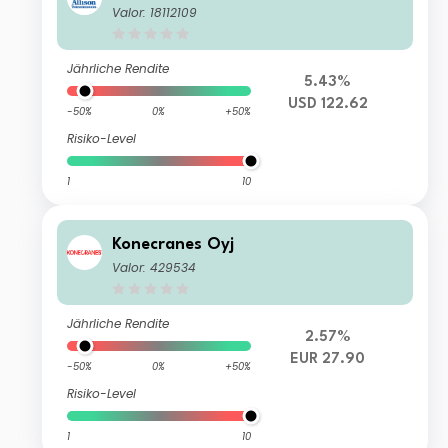
Valor: 18112109
Jährliche Rendite
5.43%
USD 122.62
-50%
0%
+50%
Risiko-Level
1
10
Konecranes Oyj
Valor: 429534
Jährliche Rendite
2.57%
EUR 27.90
-50%
0%
+50%
Risiko-Level
1
10