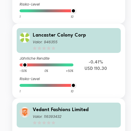
Risiko-Level
1
10
Lancaster Colony Corp
Valor: 946355
Jährliche Rendite
-0.41%
USD 110.30
-50%
0%
+50%
Risiko-Level
1
10
Vedant Fashions Limited
Valor: 116393432