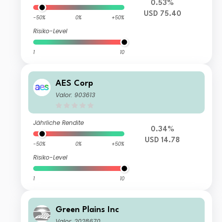
0.53%
USD 75.40
-50%
0%
+50%
Risiko-Level
1
10
AES Corp
Valor: 903613
Jährliche Rendite
0.34%
USD 14.78
-50%
0%
+50%
Risiko-Level
1
10
Green Plains Inc
Valor: 2028670