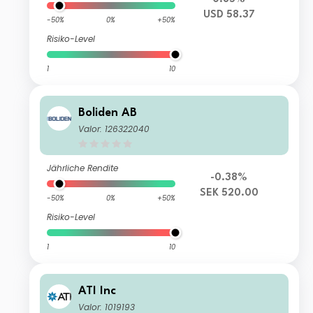
USD 58.37
-50%
0%
+50%
Risiko-Level
1
10
Boliden AB
Valor: 126322040
Jährliche Rendite
-0.38%
SEK 520.00
-50%
0%
+50%
Risiko-Level
1
10
ATI Inc
Valor: 1019193