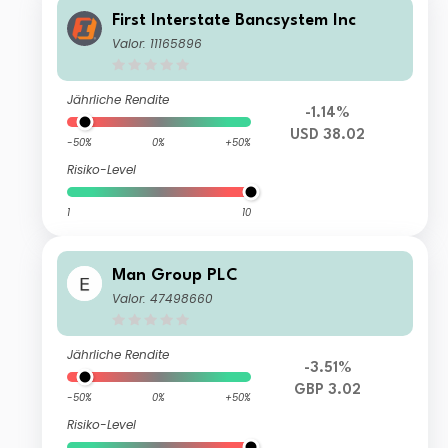
First Interstate Bancsystem Inc
Valor: 11165896
Jährliche Rendite
-1.14%
USD 38.02
-50%
0%
+50%
Risiko-Level
1
10
Man Group PLC
Valor: 47498660
Jährliche Rendite
-3.51%
GBP 3.02
-50%
0%
+50%
Risiko-Level