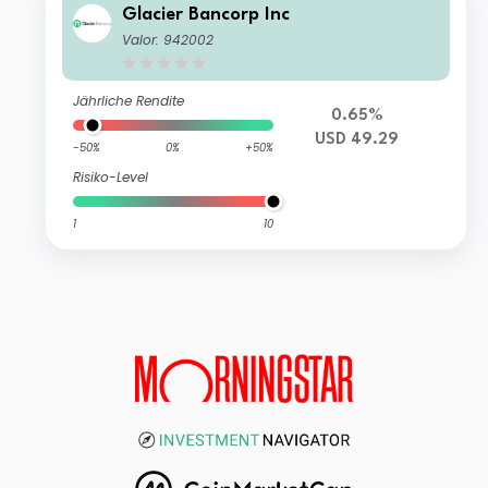
Glacier Bancorp Inc
Valor: 942002
Jährliche Rendite
0.65%
USD 49.29
-50%
0%
+50%
Risiko-Level
1
10