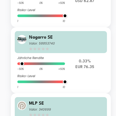
USD 62.87
-50%
0%
+50%
Risiko-Level
1
10
Nagarro SE
Valor: 58853740
Jährliche Rendite
0.33%
EUR 76.35
-50%
0%
+50%
Risiko-Level
1
10
MLP SE
Valor: 340699