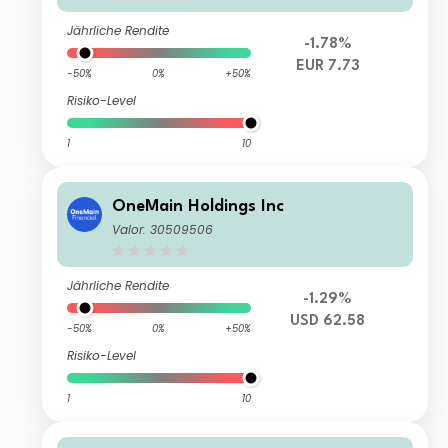
Jährliche Rendite
-1.78%
EUR 7.73
-50%
0%
+50%
Risiko-Level
1
10
OneMain Holdings Inc
Valor: 30509506
Jährliche Rendite
-1.29%
USD 62.58
-50%
0%
+50%
Risiko-Level
1
10