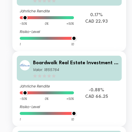
Jährliche Rendite
0.17%
CAD 22.93
-50%
0%
+50%
Risiko-Level
1
10
Boardwalk Real Estate Investment T
rust
Valor: 1855764
Jährliche Rendite
-0.88%
CAD 66.25
-50%
0%
+50%
Risiko-Level
1
10