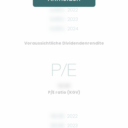
0.00%
2022
0.00%
2023
0.00%
2024
Voraussichtliche Dividendenrendite
10.00
P/E ratio (KGV)
00.00
2022
00.00
2023