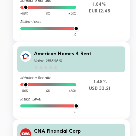
Jährliche Rendite
1.84%
EUR 12.48
-50%
0%
+50%
Risiko-Level
1
10
American Homes 4 Rent
Valor: 21589661
Jährliche Rendite
-1.48%
USD 33.21
-50%
0%
+50%
Risiko-Level
1
10
CNA Financial Corp