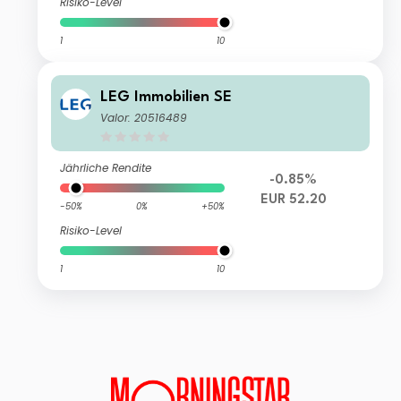
Risiko-Level
1
10
LEG Immobilien SE
Valor: 20516489
Jährliche Rendite
-0.85%
EUR 52.20
-50%
0%
+50%
Risiko-Level
1
10