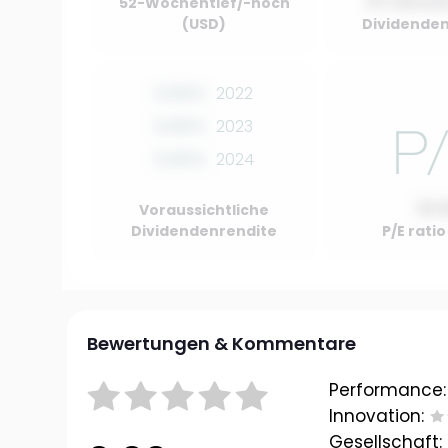
01 Januar
52-Wochentief/-hoch
(USD)
Dividenden
0.00%
2022
0.00%
2023
0.00%
2024
10.
Voraussichtliche
Dividendenrendite
P/E rati
Bewertungen & Kommentare
Performance:
Innovation:
Gesellschaft: