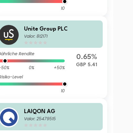
10
Unite Group PLC
Valor: 812171
Jährliche Rendite
0.65%
GBP 5.41
-50%
0%
+50%
Risiko-Level
10
LAIQON AG
Valor: 25479515