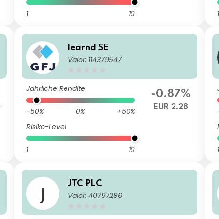
1
10
1
learnd SE
Valor: 114379547
Jährliche Rendite
%
-0.87%
0
EUR 2.28
-50%
0%
+50%
Risiko-Level
1
10
1
JTC PLC
Valor: 40797286