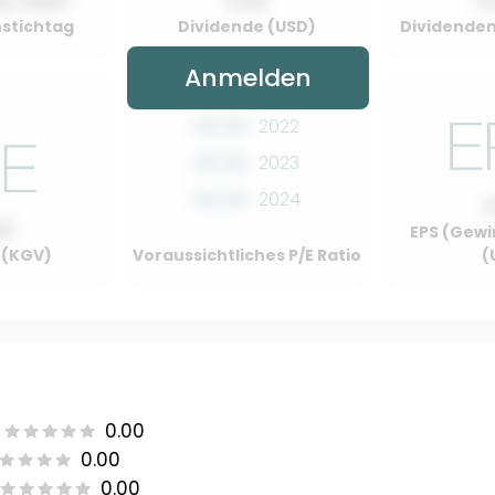
y, 2022
0.00
0
stichtag
Dividende (USD)
Dividenden
Anmelden
00.00
2022
00.00
2023
00.00
2024
00
EPS (Gewi
o (KGV)
Voraussichtliches P/E Ratio
(
0.00
0.00
0.00