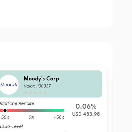
Moody's Corp
Valor: 1130337
Jährliche Rendite
0.06%
USD 483.98
-50%
0%
+50%
Risiko-Level