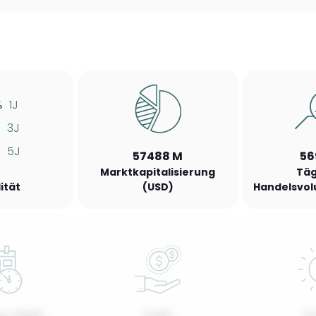
%
1J
%
3J
%
5J
57488 M
56
Marktkapitalisierung
Täg
lität
(USD)
Handelsvol