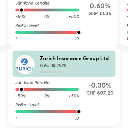
Jährliche Rendite
0.60%
6
GBP 13.36
-50%
0%
+50%
Risiko-Level
1
10
1
Zurich Insurance Group Ltd
Valor: 1107539
Jährliche Rendite
-0.30%
CHF 607.20
-50%
0%
+50%
Risiko-Level
1
10