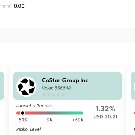
0.00
CoStar Group Inc
Valor: 856648
Jährliche Rendite
%
1.32%
USD 30.21
-50%
0%
+50%
Risiko-Level