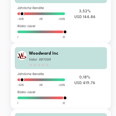
Jährliche Rendite
3.52%
USD 144.86
-50%
0%
+50%
Risiko-Level
1
10
Woodward Inc
Valor: 987099
Jährliche Rendite
0.18%
USD 419.76
-50%
0%
+50%
Risiko-Level
1
10