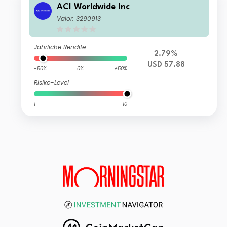
ACI Worldwide Inc
Valor: 3290913
Jährliche Rendite
2.79%
USD 57.88
-50%
0%
+50%
Risiko-Level
1
10