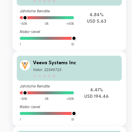
Jährliche Rendite
4.84%
USD 5.63
-50%
0%
+50%
Risiko-Level
1
10
Veeva Systems Inc
Valor: 22346723
Jährliche Rendite
4.41%
USD 194.46
-50%
0%
+50%
Risiko-Level
1
10