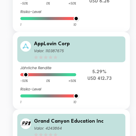
USD 6.26
-50%
0%
+50%
Risiko-Level
1
10
AppLovin Corp
Valor: 110387675
Jährliche Rendite
5.29%
USD 412.73
-50%
0%
+50%
Risiko-Level
1
10
Grand Canyon Education Inc
Valor: 4243864