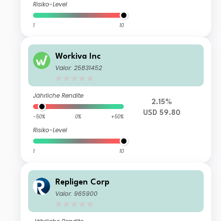
Risiko-Level
1
10
Workiva Inc
Valor: 25831452
Jährliche Rendite
2.15%
USD 59.80
-50%
0%
+50%
Risiko-Level
1
10
Repligen Corp
Valor: 965900