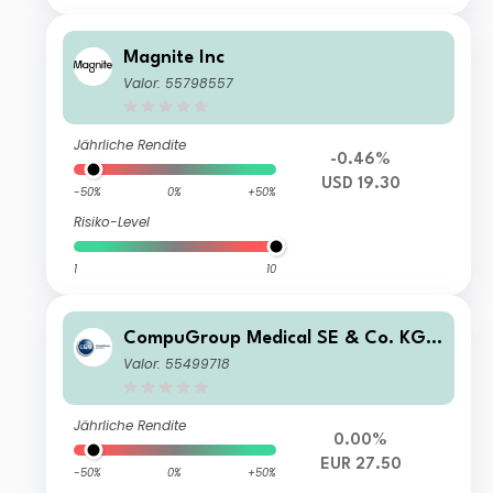
Magnite Inc
Valor: 55798557
Jährliche Rendite
-0.46%
USD 19.30
-50%
0%
+50%
Risiko-Level
1
10
CompuGroup Medical SE & Co. KGa
A
Valor: 55499718
Jährliche Rendite
0.00%
EUR 27.50
-50%
0%
+50%