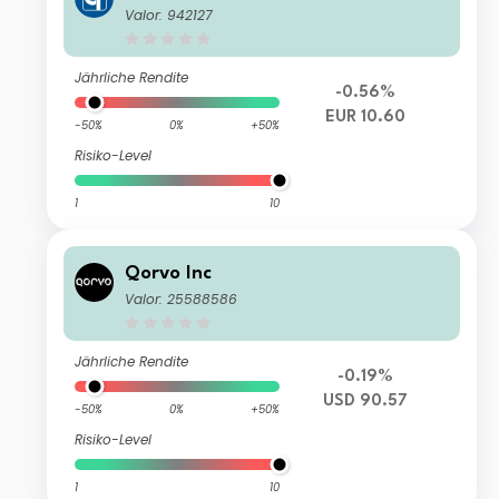
. Video . Data Communication
Valor: 942127
Jährliche Rendite
-0.56%
EUR 10.60
-50%
0%
+50%
Risiko-Level
1
10
Qorvo Inc
Valor: 25588586
Jährliche Rendite
-0.19%
USD 90.57
-50%
0%
+50%
Risiko-Level
1
10