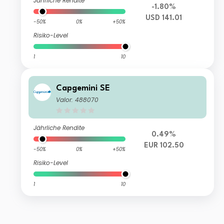
Jährliche Rendite
-1.80%
USD 141.01
-50%
0%
+50%
Risiko-Level
1
10
Capgemini SE
Valor: 488070
Jährliche Rendite
0.49%
EUR 102.50
-50%
0%
+50%
Risiko-Level
1
10