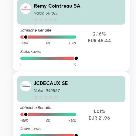
Remy Cointreau SA
Valor: 501813
Jährliche Rendite
2.16%
EUR 45.44
-50%
0%
+50%
Risiko-Level
1
10
JCDECAUX SE
Valor: 1140587
Jährliche Rendite
1.01%
EUR 21.96
-50%
0%
+50%
Risiko-Level