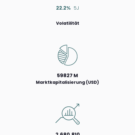
22.2%
5J
Volatilität
59827 M
Marktkapitalisierung (USD)
2,680,810