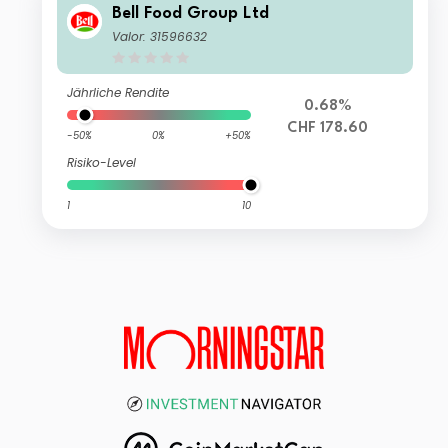
Bell Food Group Ltd
Valor: 31596632
Jährliche Rendite
0.68%
CHF 178.60
-50%
0%
+50%
Risiko-Level
1
10