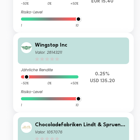
EUR 15.40
-50%
0%
+50%
Risiko-Level
1
10
Wingstop Inc
Valor: 28143211
Jährliche Rendite
0.25%
USD 135.20
-50%
0%
+50%
Risiko-Level
1
10
Chocoladefabriken Lindt & Spruengl
i AG
Valor: 1057076