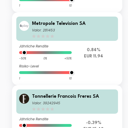
1
10
Metropole Television SA
Valor: 281453
Jährliche Rendite
0.84%
EUR 11.94
-50%
0%
+50%
Risiko-Level
1
10
Tonnellerie Francois Freres SA
Valor: 39242945
Jährliche Rendite
-0.39%