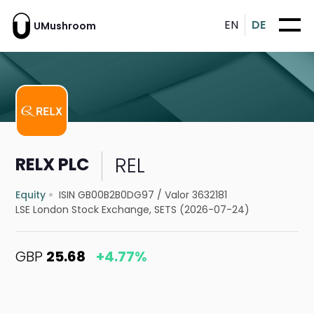
EN
DE
UMushroom
REL
RELX PLC
Equity
ISIN GB00B2B0DG97
/
Valor 3632181
LSE London Stock Exchange, SETS (2026-07-24)
GBP
25.68
+4.77%