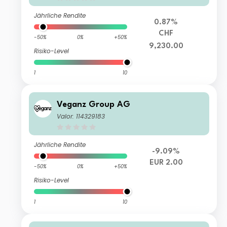
Jährliche Rendite
0.87%
CHF
-50%
0%
+50%
9,230.00
Risiko-Level
1
10
Veganz Group AG
Valor: 114329183
Jährliche Rendite
-9.09%
EUR 2.00
-50%
0%
+50%
Risiko-Level
1
10