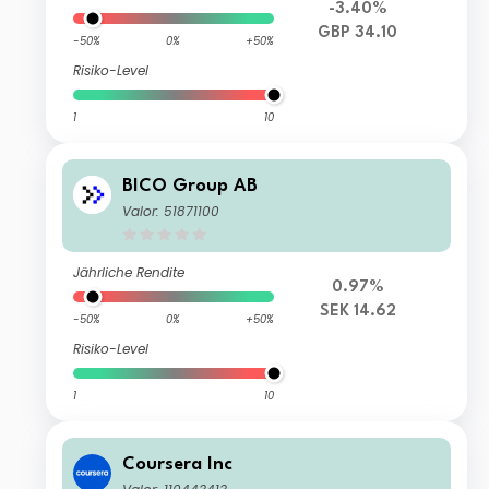
-3.40%
GBP 34.10
-50%
0%
+50%
Risiko-Level
1
10
BICO Group AB
Valor: 51871100
Jährliche Rendite
0.97%
SEK 14.62
-50%
0%
+50%
Risiko-Level
1
10
Coursera Inc