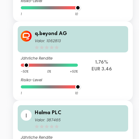
Risiko-Level
1
10
q.beyond AG
Valor: 1062813
Jährliche Rendite
1.76%
EUR 3.46
-50%
0%
+50%
Risiko-Level
1
10
Halma PLC
Valor: 387465
Jährliche Rendite