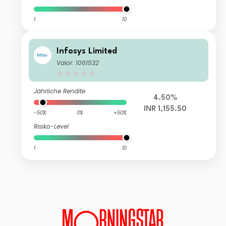
1
10
Infosys Limited
Valor: 1061532
Jährliche Rendite
4.50%
INR 1,155.50
-50%
0%
+50%
Risiko-Level
1
10