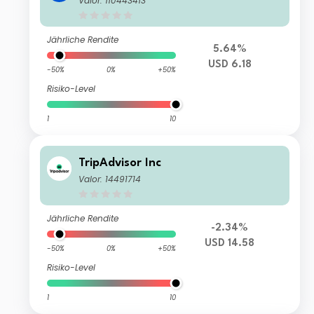
Valor: 110443413
Jährliche Rendite
5.64%
USD 6.18
-50%
0%
+50%
Risiko-Level
1
10
TripAdvisor Inc
Valor: 14491714
Jährliche Rendite
-2.34%
USD 14.58
-50%
0%
+50%
Risiko-Level
1
10