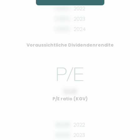
0.00%
2022
0.00%
2023
0.00%
2024
Voraussichtliche Dividendenrendite
10.00
P/E ratio (KGV)
00.00
2022
00.00
2023