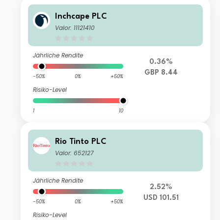
Inchcape PLC
Valor: 11121410
Jährliche Rendite
0.36%
GBP 8.44
-50%
0%
+50%
Risiko-Level
1
10
Rio Tinto PLC
Valor: 652127
Jährliche Rendite
2.52%
USD 101.51
-50%
0%
+50%
Risiko-Level