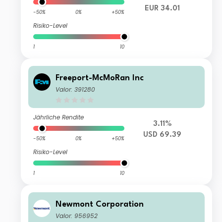
EUR 34.01
-50%
0%
+50%
Risiko-Level
1
10
Freeport-McMoRan Inc
Valor: 391280
Jährliche Rendite
3.11%
USD 69.39
-50%
0%
+50%
Risiko-Level
1
10
Newmont Corporation
Valor: 956952