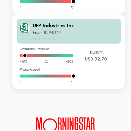
1
10
UFP Industries Inc
Valor: 54641324
Jährliche Rendite
-0.02%
USD 92.70
-50%
0%
+50%
Risiko-Level
1
10