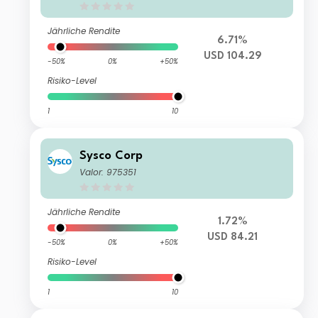
Jährliche Rendite
6.71%
USD 104.29
-50%
0%
+50%
Risiko-Level
1
10
Sysco Corp
Valor: 975351
Jährliche Rendite
1.72%
USD 84.21
-50%
0%
+50%
Risiko-Level
1
10