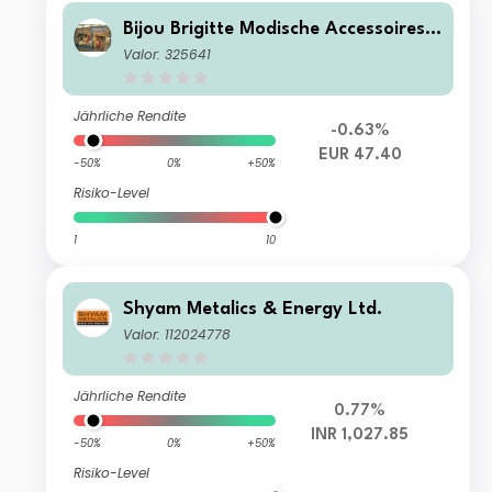
Bijou Brigitte Modische Accessoires
AG
Valor: 325641
Jährliche Rendite
-0.63%
EUR 47.40
-50%
0%
+50%
Risiko-Level
1
10
Shyam Metalics & Energy Ltd.
Valor: 112024778
Jährliche Rendite
0.77%
INR 1,027.85
-50%
0%
+50%
Risiko-Level