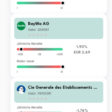
1
10
BayWa AG
Valor: 324583
Jährliche Rendite
1.90%
EUR 2.69
-50%
0%
+50%
Risiko-Level
1
10
Cie Generale des Etablissements Mic
helin SA
Valor: 119105381
Jährliche Rendite
-1.76%