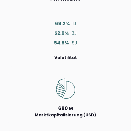
69.2%
1J
52.6%
3J
54.8%
5J
Volatilität
680 M
Marktkapitalisierung (USD)