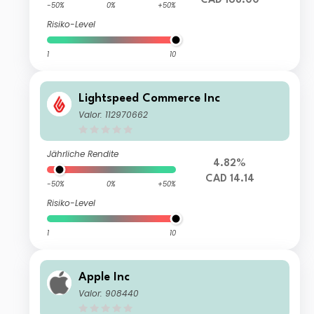
CAD 168.00
-50%
0%
+50%
Risiko-Level
1
10
Lightspeed Commerce Inc
Valor: 112970662
Jährliche Rendite
4.82%
CAD 14.14
-50%
0%
+50%
Risiko-Level
1
10
Apple Inc
Valor: 908440