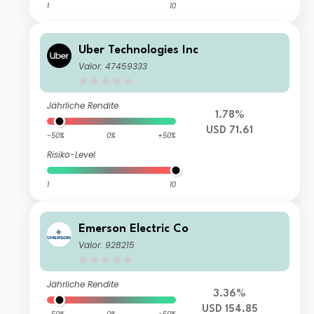
1
10
Uber Technologies Inc
Valor: 47459333
Jährliche Rendite
1.78%
USD 71.61
-50%
0%
+50%
Risiko-Level
1
10
Emerson Electric Co
Valor: 928215
Jährliche Rendite
3.36%
USD 154.85