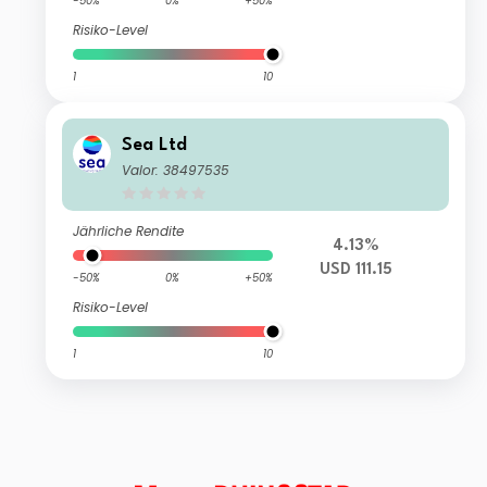
-50%
0%
+50%
Risiko-Level
1
10
Sea Ltd
Valor: 38497535
Jährliche Rendite
4.13%
USD 111.15
-50%
0%
+50%
Risiko-Level
1
10