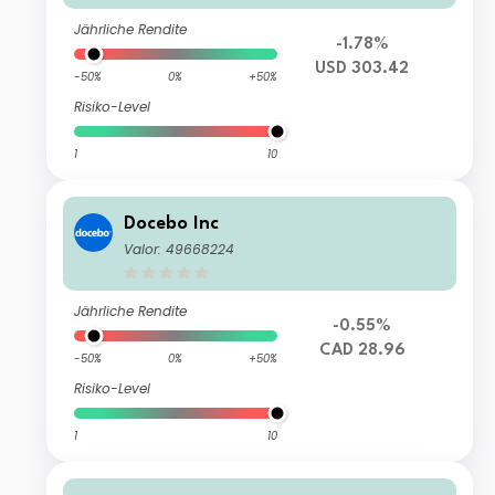
Jährliche Rendite
-1.78%
USD 303.42
-50%
0%
+50%
Risiko-Level
1
10
Docebo Inc
Valor: 49668224
Jährliche Rendite
-0.55%
CAD 28.96
-50%
0%
+50%
Risiko-Level
1
10