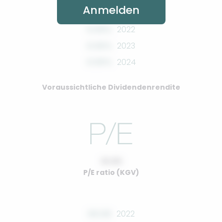
Anmelden
0.00%
2022
0.00%
2023
0.00%
2024
Voraussichtliche Dividendenrendite
10.00
P/E ratio (KGV)
00.00
2022