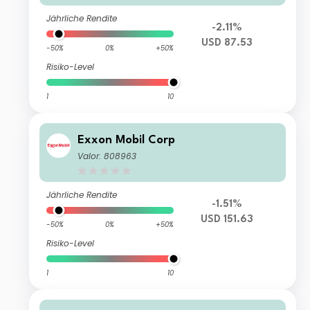
Jährliche Rendite
-2.11%
USD 87.53
-50%
0%
+50%
Risiko-Level
1
10
Exxon Mobil Corp
Valor: 808963
Jährliche Rendite
-1.51%
USD 151.63
-50%
0%
+50%
Risiko-Level
1
10