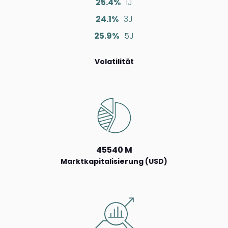
25.4%
1J
24.1%
3J
25.9%
5J
Volatilität
45540 M
Marktkapitalisierung (USD)