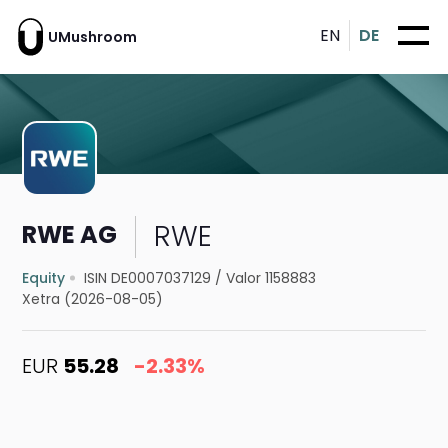
EN
DE
UMushroom
RWE
RWE AG
Equity
ISIN DE0007037129
/
Valor 1158883
Xetra (2026-08-05)
EUR
55.28
-2.33%