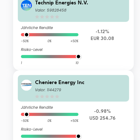
Technip Energies N.V.
Valor: 59828458
Jährliche Rendite
-1.12%
EUR 30.08
-50%
0%
+50%
Risiko-Level
1
10
Cheniere Energy Inc
Valor: 1144279
Jährliche Rendite
-0.98%
USD 254.76
-50%
0%
+50%
Risiko-Level