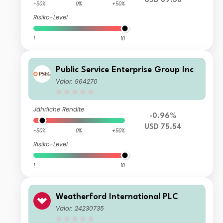
USD 89.38
-50%
0%
+50%
Risiko-Level
1
10
Public Service Enterprise Group Inc
Valor: 964270
Jährliche Rendite
-0.96%
USD 75.54
-50%
0%
+50%
Risiko-Level
1
10
Weatherford International PLC
Valor: 24230735