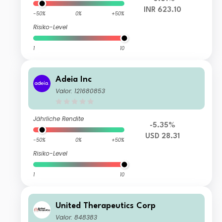
INR 623.10
-50%
0%
+50%
Risiko-Level
1
10
Adeia Inc
Valor: 121680853
Jährliche Rendite
-5.35%
USD 28.31
-50%
0%
+50%
Risiko-Level
1
10
United Therapeutics Corp
Valor: 848383