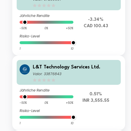
Jährliche Rendite
-3.34%
CAD 100.43
-50%
0%
+50%
Risiko-Level
1
10
L&T Technology Services Ltd.
Valor: 33876843
Jährliche Rendite
0.51%
INR 3,555.55
-50%
0%
+50%
Risiko-Level
1
10