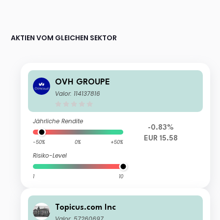
AKTIEN VOM GLEICHEN SEKTOR
OVH GROUPE
Valor: 114137816
Jährliche Rendite
-0.83%
EUR 15.58
-50%
0%
+50%
Risiko-Level
1
10
Topicus.com Inc
Valor: 57260697