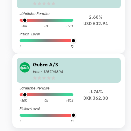
Jährliche Rendite
2.68%
USD 532.94
-50%
0%
+50%
Risiko-Level
1
10
Gubra A/S
Valor: 125706804
Jährliche Rendite
-1.74%
DKK 362.00
-50%
0%
+50%
Risiko-Level
1
10