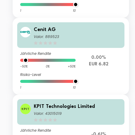
1
10
Cenit AG
Valor: 889523
Jährliche Rendite
0.00%
EUR 6.82
-50%
0%
+50%
Risiko-Level
1
10
KPIT Technologies Limited
Valor: 43015019
Jährliche Rendite
-0.61%