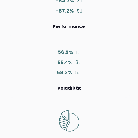
-64.7%
3J
-87.2%
5J
Performance
56.5%
1J
55.4%
3J
58.3%
5J
Volatilität