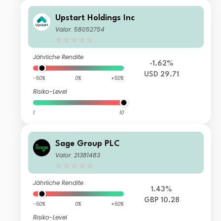
Upstart Holdings Inc
Valor: 58052754
Jährliche Rendite
-1.62%
USD 29.71
-50%
0%
+50%
Risiko-Level
1
10
Sage Group PLC
Valor: 21381483
Jährliche Rendite
1.43%
GBP 10.28
-50%
0%
+50%
Risiko-Level