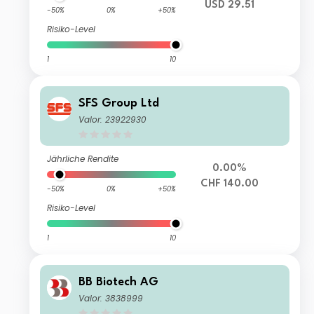
USD 29.51
-50%
0%
+50%
Risiko-Level
1
10
SFS Group Ltd
Valor: 23922930
Jährliche Rendite
0.00%
CHF 140.00
-50%
0%
+50%
Risiko-Level
1
10
BB Biotech AG
Valor: 3838999