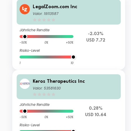
LegalZoom.com Inc
Valor: 19113587
Jährliche Rendite
-2.03%
USD 7.72
-50%
0%
+50%
Risiko-Level
1
10
Keros Therapeutics Inc
Valor: 53581630
Jährliche Rendite
0.28%
USD 10.64
-50%
0%
+50%
Risiko-Level