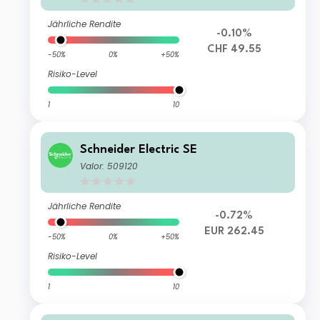
Jährliche Rendite
-0.10%
CHF 49.55
-50%
0%
+50%
Risiko-Level
1
10
Schneider Electric SE
Valor: 509120
Jährliche Rendite
-0.72%
EUR 262.45
-50%
0%
+50%
Risiko-Level
1
10