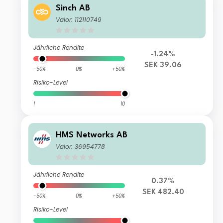
Sinch AB
Valor: 112110749
Jährliche Rendite
-1.24%
SEK 39.06
-50%
0%
+50%
Risiko-Level
1
10
HMS Networks AB
Valor: 36954778
Jährliche Rendite
0.37%
SEK 482.40
-50%
0%
+50%
Risiko-Level