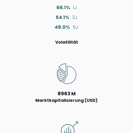
66.1%
1J
54.1%
3J
49.0%
5J
Volatilität
8963 M
Marktkapitalisierung (USD)