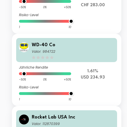
CHF 283.00
-50%
0%
+50%
Risiko-Level
1
10
WD-40 Co
Valor: 984722
Jährliche Rendite
1.61%
USD 234.93
-50%
0%
+50%
Risiko-Level
1
10
Rocket Lab USA Inc
Valor: 112870399