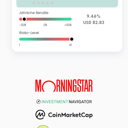
Jährliche Rendite
9.46%
USD 82.83
-50%
0%
+50%
Risiko-Level
1
10