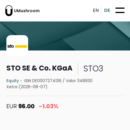
EN
DE
UMushroom
STO3
STO SE & Co. KGaA
Equity
ISIN DE0007274136
/
Valor 348930
Xetra (2026-08-07)
EUR
96.00
-1.03%