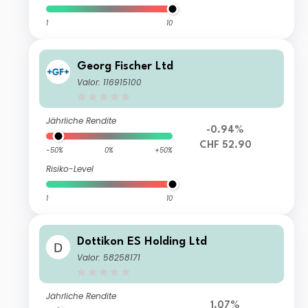
1
10
Georg Fischer Ltd
Valor: 116915100
Jährliche Rendite
-0.94%
CHF 52.90
-50%
0%
+50%
Risiko-Level
1
10
Dottikon ES Holding Ltd
Valor: 58258171
Jährliche Rendite
1.07%