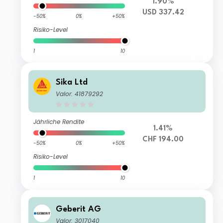
1.90%
USD 337.42
-50%
0%
+50%
Risiko-Level
1
10
Sika Ltd
Valor: 41879292
Jährliche Rendite
1.41%
CHF 194.00
-50%
0%
+50%
Risiko-Level
1
10
Geberit AG
Valor: 3017040