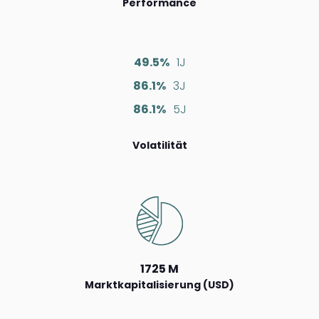
Performance
49.5%
1J
86.1%
3J
86.1%
5J
Volatilität
1725 M
Marktkapitalisierung (USD)