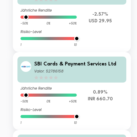
Jährliche Rendite
-2.57%
USD 29.95
-50%
0%
+50%
Risiko-Level
1
10
SBI Cards & Payment Services Ltd
Valor: 52786158
Jährliche Rendite
0.89%
INR 660.70
-50%
0%
+50%
Risiko-Level
1
10