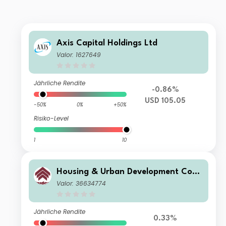
Axis Capital Holdings Ltd
Valor: 1627649
Jährliche Rendite
-0.86%
USD 105.05
-50%
0%
+50%
Risiko-Level
1
10
Housing & Urban Development Cor
p. Ltd.
Valor: 36634774
Jährliche Rendite
0.33%