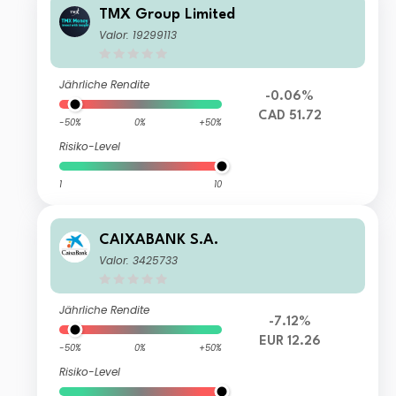
TMX Group Limited
Valor: 19299113
Jährliche Rendite
-0.06%
CAD 51.72
-50%
0%
+50%
Risiko-Level
1
10
CAIXABANK S.A.
Valor: 3425733
Jährliche Rendite
-7.12%
EUR 12.26
-50%
0%
+50%
Risiko-Level