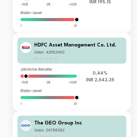
INR 195.15
-50%
0%
+50%
Risiko-Level
1
10
HDFC Asset Management Co. Ltd.
Valor: 42852402
Jährliche Rendite
0.44%
INR 2,542.35
-50%
0%
+50%
Risiko-Level
1
10
The GEO Group Inc
Valor: 24795082