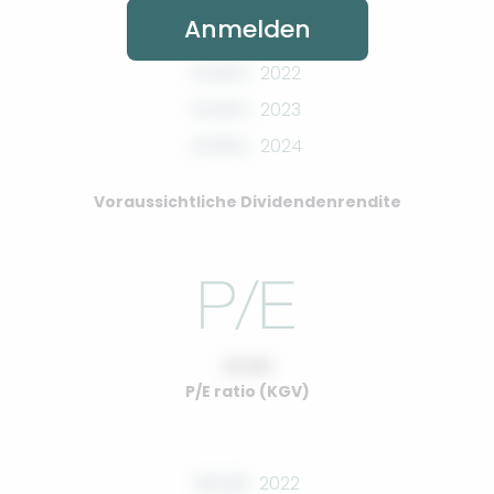
Anmelden
0.00%
2022
0.00%
2023
0.00%
2024
Voraussichtliche Dividendenrendite
10.00
P/E ratio (KGV)
00.00
2022