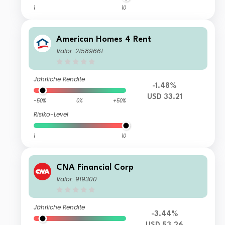
1
10
American Homes 4 Rent
Valor: 21589661
Jährliche Rendite
-1.48%
USD 33.21
-50%
0%
+50%
Risiko-Level
1
10
CNA Financial Corp
Valor: 919300
Jährliche Rendite
-3.44%