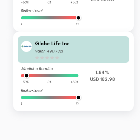
USD 53.26
-50%
0%
+50%
Risiko-Level
1
10
Globe Life Inc
Valor: 49177321
Jährliche Rendite
1.84%
USD 182.98
-50%
0%
+50%
Risiko-Level
1
10