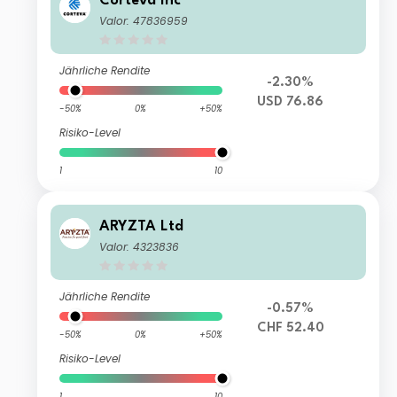
Corteva Inc
Valor: 47836959
Jährliche Rendite
-2.30%
USD 76.86
-50%
0%
+50%
Risiko-Level
1
10
ARYZTA Ltd
Valor: 4323836
Jährliche Rendite
-0.57%
CHF 52.40
-50%
0%
+50%
Risiko-Level
1
10