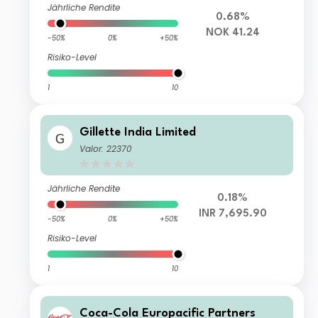
Jährliche Rendite
0.68%
NOK 41.24
-50%
0%
+50%
Risiko-Level
1
10
Gillette India Limited
Valor: 22370
Jährliche Rendite
0.18%
INR 7,695.90
-50%
0%
+50%
Risiko-Level
1
10
Coca-Cola Europacific Partners