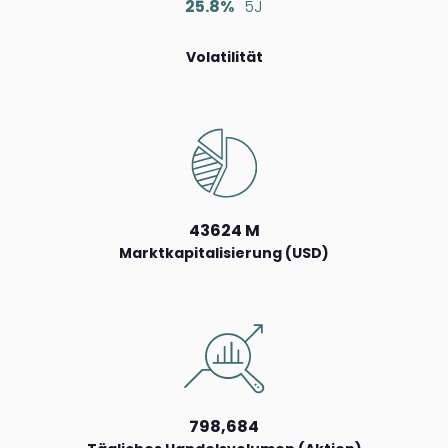
25.8%
5J
Volatilität
43624 M
Marktkapitalisierung (USD)
798,684