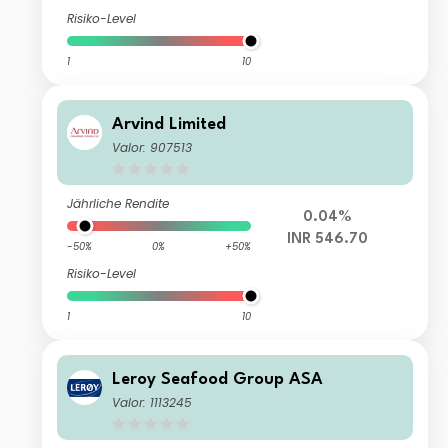
Risiko-Level
1
10
Arvind Limited
Valor: 907513
Jährliche Rendite
0.04%
INR 546.70
-50%
0%
+50%
Risiko-Level
1
10
Leroy Seafood Group ASA
Valor: 1113245