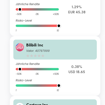
Jährliche Rendite
1.29%
EUR 45.38
-50%
0%
+50%
Risiko-Level
1
10
Bilibili Inc
Valor: 40797999
Jährliche Rendite
0.38%
USD 18.65
-50%
0%
+50%
Risiko-Level
1
10