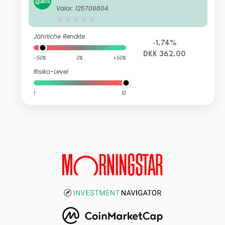
Valor: 125706804
Jährliche Rendite
-1.74%
DKK 362.00
-50%
0%
+50%
Risiko-Level
1
10