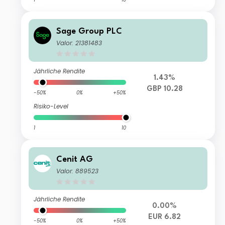
Sage Group PLC
Valor: 21381483
Jährliche Rendite
1.43%
GBP 10.28
-50%
0%
+50%
Risiko-Level
1
10
Cenit AG
Valor: 889523
Jährliche Rendite
0.00%
EUR 6.82
-50%
0%
+50%