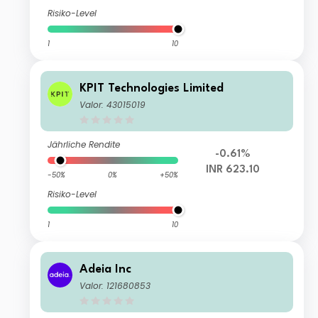
Risiko-Level
1
10
KPIT Technologies Limited
Valor: 43015019
Jährliche Rendite
-0.61%
INR 623.10
-50%
0%
+50%
Risiko-Level
1
10
Adeia Inc
Valor: 121680853