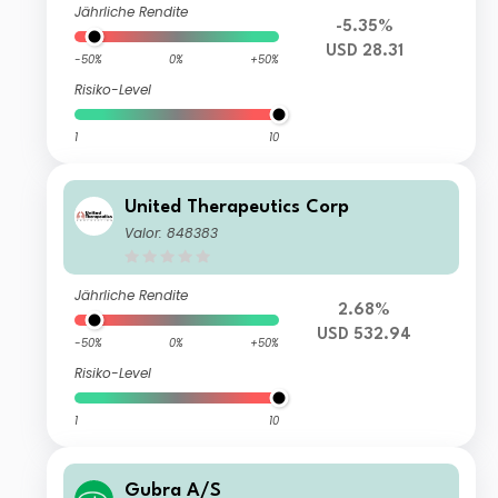
Jährliche Rendite
-5.35%
USD 28.31
-50%
0%
+50%
Risiko-Level
1
10
United Therapeutics Corp
Valor: 848383
Jährliche Rendite
2.68%
USD 532.94
-50%
0%
+50%
Risiko-Level
1
10
Gubra A/S