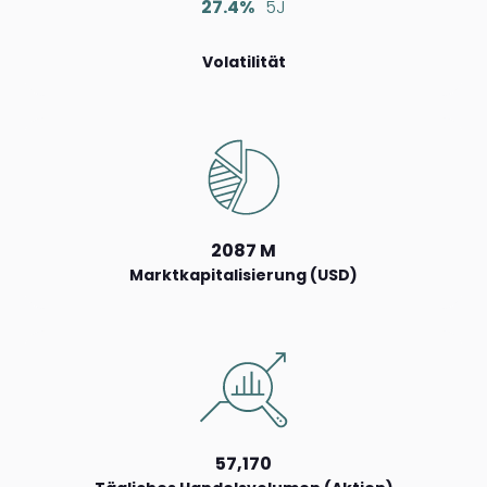
27.4%
5J
Volatilität
2087 M
Marktkapitalisierung (USD)
57,170