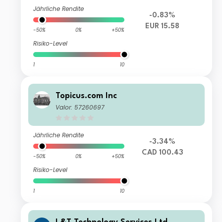
Jährliche Rendite
-0.83%
EUR 15.58
-50%
0%
+50%
Risiko-Level
1
10
Topicus.com Inc
Valor: 57260697
Jährliche Rendite
-3.34%
CAD 100.43
-50%
0%
+50%
Risiko-Level
1
10