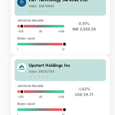
L&T Technology Services Ltd.
Valor: 33876843
Jährliche Rendite
0.51%
INR 3,555.55
-50%
0%
+50%
Risiko-Level
1
10
Upstart Holdings Inc
Valor: 58052754
Jährliche Rendite
-1.62%
USD 29.71
-50%
0%
+50%
Risiko-Level
1
10