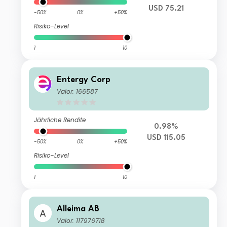
USD 75.21
-50%
0%
+50%
Risiko-Level
1
10
Entergy Corp
Valor: 166587
Jährliche Rendite
0.98%
USD 115.05
-50%
0%
+50%
Risiko-Level
1
10
Alleima AB
Valor: 117976718