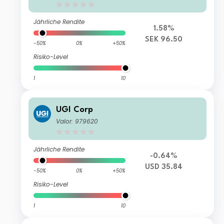
Jährliche Rendite
1.58%
SEK 96.50
-50%
0%
+50%
Risiko-Level
1
10
UGI Corp
Valor: 979620
Jährliche Rendite
-0.64%
USD 35.84
-50%
0%
+50%
Risiko-Level
1
10