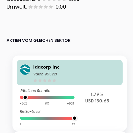
Umwelt:
0.00
AKTIEN VOM GLEICHEN SEKTOR
Idacorp Inc
Valor: 955221
Jährliche Rendite
1.79%
USD 150.65
-50%
0%
+50%
Risiko-Level
1
10