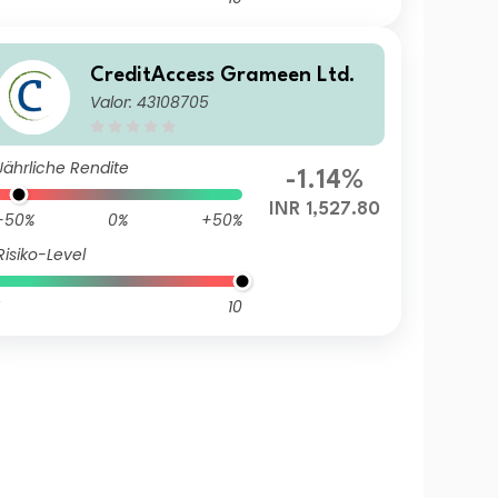
CreditAccess Grameen Ltd.
Valor: 43108705
Jährliche Rendite
-1.14%
INR 1,527.80
-50%
0%
+50%
Risiko-Level
10