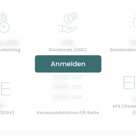
y, 2022
0.00
0
stichtag
Dividende (USD)
Dividenden
Anmelden
00.00
2022
00.00
2023
00.00
2024
00
EPS (Gewi
o (KGV)
Voraussichtliches P/E Ratio
(