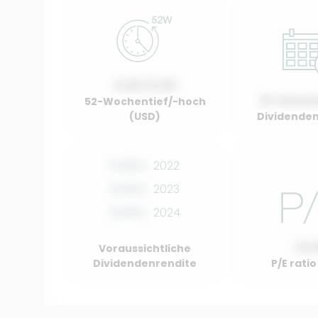
0.00 / 0.00
01 Januar
52-Wochentief/-hoch
(USD)
Dividenden
0.00%
2022
0.00%
2023
0.00%
2024
10.
Voraussichtliche
Dividendenrendite
P/E rati