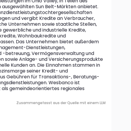
istungen im Ohio Valley, in Teilen des 
n ausgewählten Sun Belt-Märkten anbietet. 
anzdienstleistungstochtergesellschaften 
egen und vergibt Kredite an Verbraucher, 
che Unternehmen sowie staatliche Stellen, 
 gewerbliche und industrielle Kredite, 
redite, Wohnbaukredite und 
assen. Das Unternehmen bietet außerdem 
agement-Dienstleistungen, 
 -betreuung, Vermögensverwaltung und 
en sowie Anlage- und Versicherungsprodukte 
ionelle Kunden an. Die Einnahmen stammen in 
tozinsmarge seiner Kredit- und 
aus Gebühren für Transaktions-, Beratungs- 
gsdienstleistungen. Wesbanco ist 
 als gemeindeorientiertes regionales 
Zusammengefasst aus der Quelle mit einem LLM