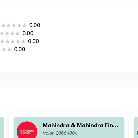
0.00
0.00
0.00
0.00
Mahindra & Mahindra Finan
Valor: 20664804
cial Services Ltd.