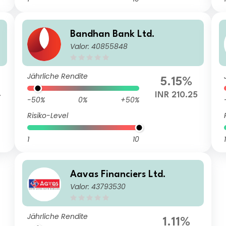
Bandhan Bank Ltd.
Valor: 40855848
Jährliche Rendite
5.15%
4
INR 210.25
-50%
0%
+50%
Risiko-Level
1
10
1
Aavas Financiers Ltd.
Valor: 43793530
Jährliche Rendite
1.11%