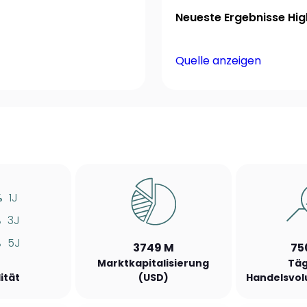
Neueste Ergebnisse High
Quelle anzeigen
%
1J
%
3J
%
5J
3749 M
75
Marktkapitalisierung
Täg
lität
(USD)
Handelsvol