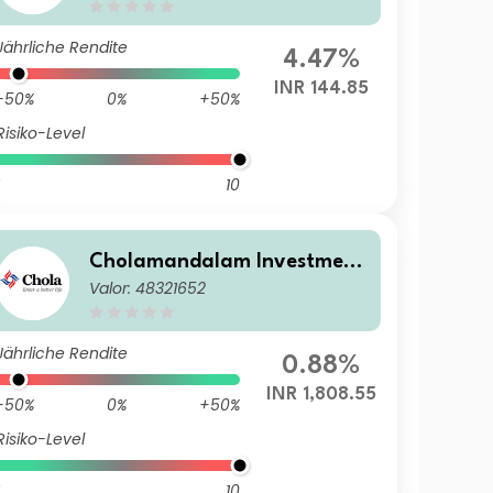
Jährliche Rendite
4.47%
INR 144.85
-50%
0%
+50%
Risiko-Level
10
Cholamandalam Investment
Valor: 48321652
and Finance Co. Ltd.
Jährliche Rendite
0.88%
INR 1,808.55
-50%
0%
+50%
Risiko-Level
10