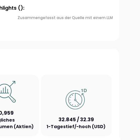
lights ():
Zusammengefasst aus der Quelle mit einem LLM
0,959
32.845 / 32.39
liches
umen (Aktien)
1-Tagestief/-hoch (USD)