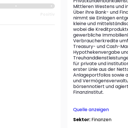
Privatkundenbankdienstle
Mittleren Westens und i
Über ihre Bank- und Fin
Positiv
nimmt sie Einlagen entg
kleine und mittelständis
wobei die Kreditprodukte
gewerbliche Immobilienk
Verbraucherkredite umf
Treasury- und Cash-Man
Hypothekenvergabe und
Treuhanddienstleistung
für private und institut
erster Linie aus der Net
Anlageportfolios sowie 
und Vermögensverwaltun
börsennotiert und agiert
Finanzinstitut.
Quelle anzeigen
Sektor:
Finanzen