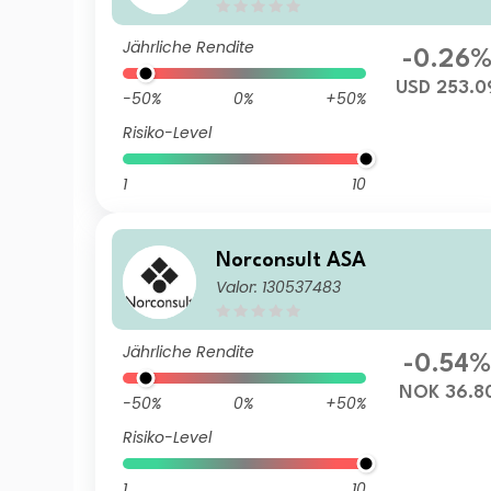
Jährliche Rendite
-0.26
USD 253.0
-50%
0%
+50%
Risiko-Level
1
10
Norconsult ASA
Valor: 130537483
Jährliche Rendite
-0.54
NOK 36.8
-50%
0%
+50%
Risiko-Level
1
10