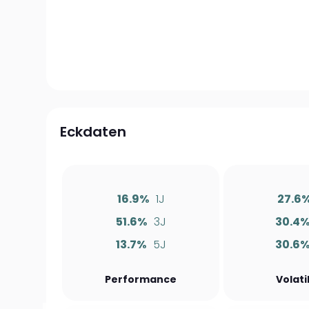
Eckdaten
16.9%
1J
27.6
51.6%
3J
30.4
13.7%
5J
30.6
Performance
Volati