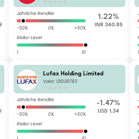
Jährliche Rendite
%
1.22%
9
INR 340.85
-50%
0%
+50%
Risiko-Level
1
10
1
Lufax Holding Limited
Valor: 131038783
Jährliche Rendite
%
-1.47%
0
USD 1.34
-50%
0%
+50%
Risiko-Level
1
10
1