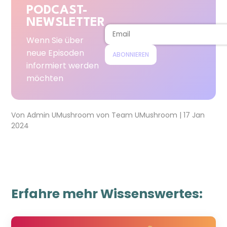
PODCAST-
NEWSLETTER
Wenn Sie über
neue Episoden
ABONNIEREN
informiert werden
möchten
Von
Admin UMushroom
von
Team UMushroom
|
17 Jan
2024
Erfahre mehr Wissenswertes: