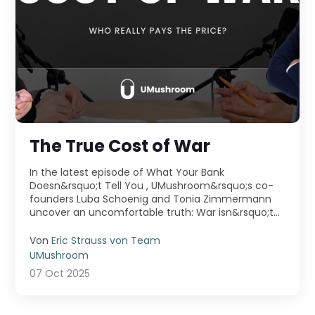
The True Cost of War
In the latest episode of What Your Bank
Doesn&rsquo;t Tell You , UMushroom&rsquo;s co-
founders Luba Schoenig and Tonia Zimmermann
uncover an uncomfortable truth: War isn&rsquo;t
just fought ...
Von
Eric Strauss von Team
UMushroom
07 Oct 2025