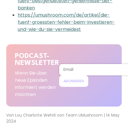
fuenf-bestgehueteten-geheimnisse-der-
banken
https://umushroom.com/de/artikel/die-
fuenf-groessten-fehler-beim-investieren-
und-wie-du-sie-vermeidest
PODCAST-
NEWSLETTER
Wenn Sie über
neue Episoden
ABONNIEREN
informiert werden
möchten
Von
Lou Charlotte Wehrli
von
Team UMushroom
|
14 May
2024