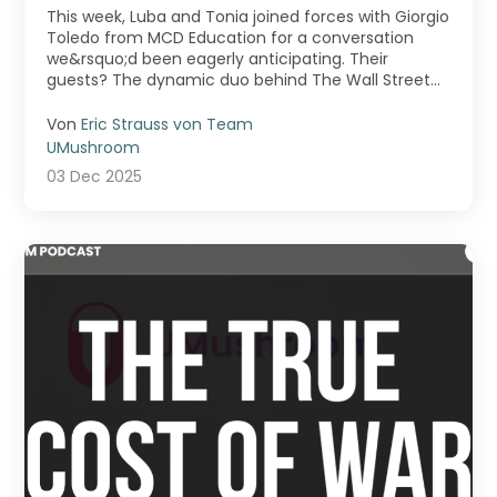
Pros Are Jumping Into
This week, Luba and Tonia joined forces with Giorgio
Entrepreneurship
Toledo from MCD Education for a conversation
we&rsquo;d been eagerly anticipating. Their
guests? The dynamic duo behind The Wall Street
Skinny &m ...
Von
Eric Strauss von Team
UMushroom
03 Dec 2025