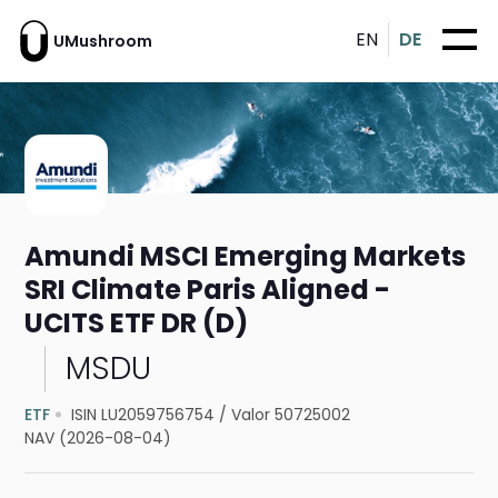
EN
DE
UMushroom
Amundi MSCI Emerging Markets
SRI Climate Paris Aligned -
UCITS ETF DR (D)
MSDU
ETF
ISIN LU2059756754
/
Valor 50725002
NAV (2026-08-04)