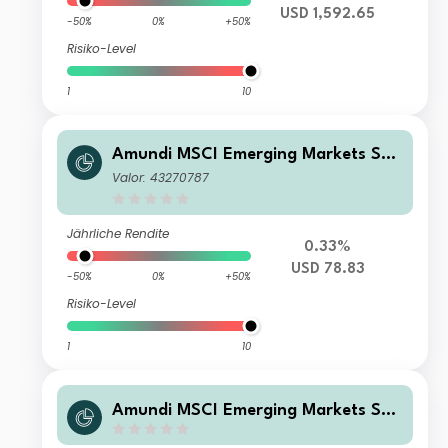
USD 1,592.65
-50%
0%
+50%
Risiko-Level
1
10
Amundi MSCI Emerging Markets SRI
Climate Paris Aligned - UCITS ETF D
Valor: 43270787
R (C)
Jährliche Rendite
0.33%
USD 78.83
-50%
0%
+50%
Risiko-Level
1
10
Amundi MSCI Emerging Markets SRI
Climate Paris Aligned - I13 (C)