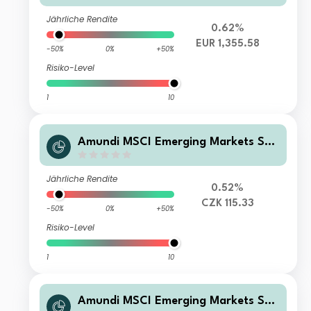
Jährliche Rendite
0.62%
EUR 1,355.58
-50%
0%
+50%
Risiko-Level
1
10
Amundi MSCI Emerging Markets SRI
Climate Paris Aligned - AK (C)
Jährliche Rendite
0.52%
CZK 115.33
-50%
0%
+50%
Risiko-Level
1
10
Amundi MSCI Emerging Markets SRI