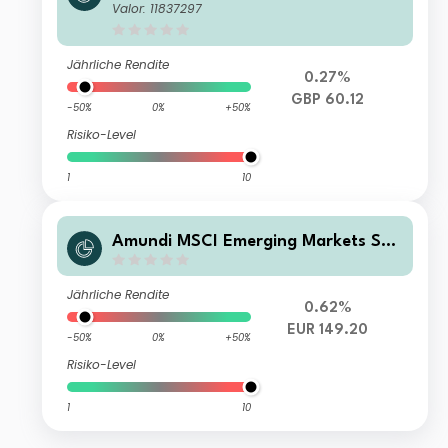
Climate Paris Aligned - UCITS ETF D
Valor: 11837297
R - GBP (D)
Jährliche Rendite
0.27%
GBP 60.12
-50%
0%
+50%
Risiko-Level
1
10
Amundi MSCI Emerging Markets SRI
Climate Paris Aligned - AE (C)
Jährliche Rendite
0.62%
EUR 149.20
-50%
0%
+50%
Risiko-Level
1
10