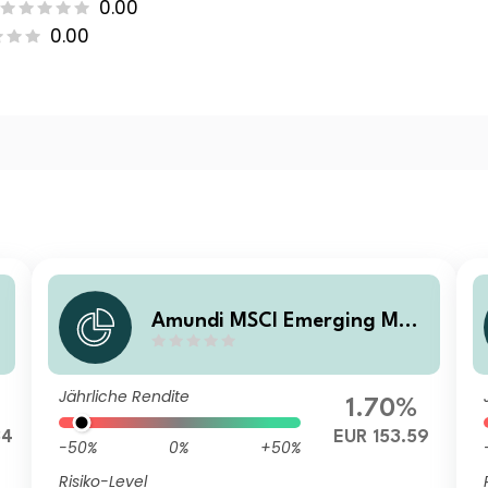
0.00
0.00
Amundi MSCI Emerging Mar
e
kets SRI Climate Paris Aligne
d - AE (C)
Jährliche Rendite
1.70%
34
EUR 153.59
-50%
0%
+50%
Risiko-Level