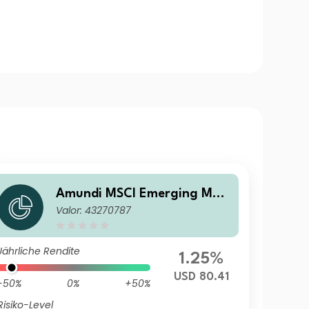
Amundi MSCI Emerging Mar
Valor: 43270787
kets SRI Climate Paris Aligne
d - UCITS ETF DR (C)
Jährliche Rendite
1.25%
USD 80.41
-50%
0%
+50%
Risiko-Level