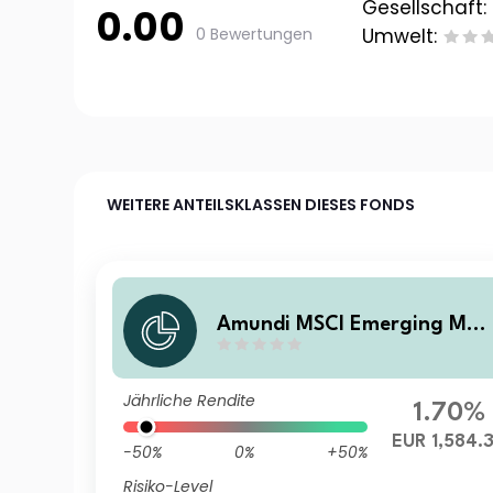
Gesellschaft:
0.00
0 Bewertungen
Umwelt:
WEITERE ANTEILSKLASSEN DIESES FONDS
Amundi MSCI Emerging Mar
kets SRI Climate Paris Align
d - IE (C)
Jährliche Rendite
1.70%
EUR 1,584.
-50%
0%
+50%
Risiko-Level