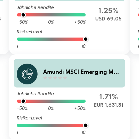
Jährliche Rendite
1.25%
4
USD 69.05
-50%
0%
+50%
Risiko-Level
1
10
1
Amundi MSCI Emerging Mar
kets SRI Climate Paris Aligne
d - I14E (C)
Jährliche Rendite
1.71%
EUR 1,631.81
-50%
0%
+50%
Risiko-Level
1
10