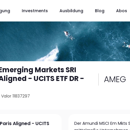
gung
Investments
Ausbildung
Blog
Abos
Emerging Markets SRI
AMEG
Aligned - UCITS ETF DR -
/
Valor 11837297
aris Aligned - UCITS
Der Amundi MSCI Em Mkts SR