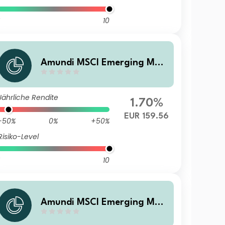
10
Amundi MSCI Emerging Mar
kets SRI Climate Paris Aligne
d - RE (C)
Jährliche Rendite
1.70%
EUR 159.56
-50%
0%
+50%
Risiko-Level
10
Amundi MSCI Emerging Mar
kets SRI Climate Paris Aligne