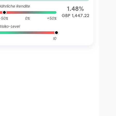
d - IG (C)
Jährliche Rendite
1.48%
GBP 1,447.22
-50%
0%
+50%
Risiko-Level
10