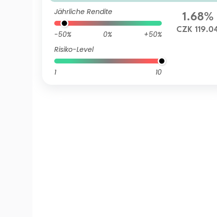
d - AK (C)
Jährliche Rendite
1.68%
CZK 119.0
-50%
0%
+50%
Risiko-Level
1
10