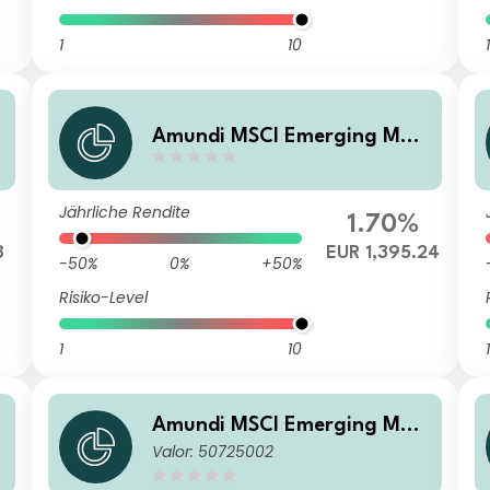
1
10
1
Amundi MSCI Emerging Mar
e
kets SRI Climate Paris Aligne
d - IE (D)
Jährliche Rendite
1.70%
8
EUR 1,395.24
-50%
0%
+50%
Risiko-Level
1
10
1
Amundi MSCI Emerging Mar
Valor: 50725002
kets SRI Climate Paris Aligne
e
d - UCITS ETF DR (D)