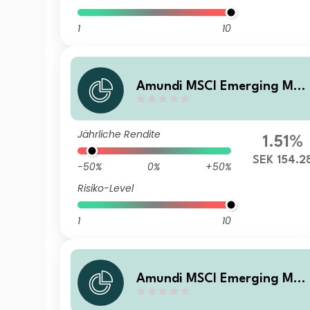
1
10
Amundi MSCI Emerging Mar
kets SRI Climate Paris Align
d - I13 (C)
Jährliche Rendite
1.51%
SEK 154.2
-50%
0%
+50%
Risiko-Level
1
10
Amundi MSCI Emerging Mar
kets SRI Climate Paris Align