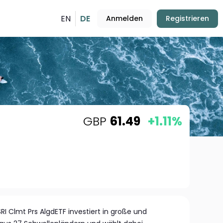
EN
DE
Anmelden
Registrieren
GBP
61.49
+1.11%
I Clmt Prs AlgdETF investiert in große und