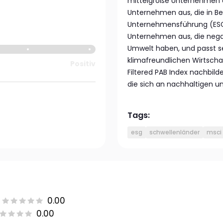
mittelgroße Unternehmen a
Unternehmen aus, die in Be
Unternehmensführung (ESG)
Unternehmen aus, die negat
Umwelt haben, und passt s
klimafreundlichen Wirtscha
Positiv
Filtered PAB Index nachbild
die sich an nachhaltigen und
Tags:
esg
schwellenländer
msci
0.00
0.00