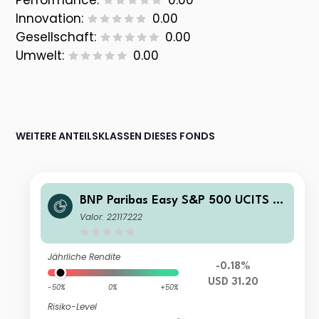
Performance:
0.00
Innovation:
0.00
Gesellschaft:
0.00
Umwelt:
0.00
WEITERE ANTEILSKLASSEN DIESES FONDS
BNP Paribas Easy S&P 500 UCITS E
TF USD C
Valor: 22117222
Jährliche Rendite
-0.18%
USD 31.20
-50%
0%
+50%
Risiko-Level