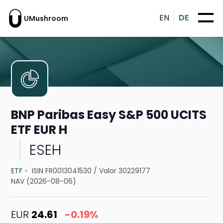
EN
DE
UMushroom
BNP Paribas Easy S&P 500 UCITS
ETF EUR H
ESEH
ETF
ISIN FR0013041530
/
Valor 30229177
NAV (2026-08-06)
EUR
24.61
-0.19%