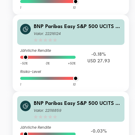
1
10
BNP Paribas Easy S&P 500 UCITS E
TF USD C/D
Valor: 22216124
Jährliche Rendite
-0.18%
USD 27.93
-50%
0%
+50%
Risiko-Level
1
10
BNP Paribas Easy S&P 500 UCITS E
TF EUR C
Valor: 22116859
Jährliche Rendite
-0.03%