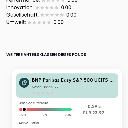
Performance:
0.00
Innovation:
0.00
Gesellschaft:
0.00
Umwelt:
0.00
WEITERE ANTEILSKLASSEN DIESES FONDS
BNP Paribas Easy S&P 500 UCITS E
TF EUR H
Valor: 30229177
Jährliche Rendite
-0.29%
EUR 23.92
-50%
0%
+50%
Risiko-Level