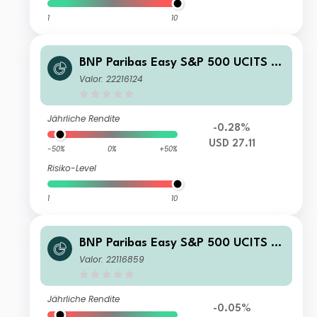
1
10
BNP Paribas Easy S&P 500 UCITS E
TF USD C/D
Valor: 22216124
Jährliche Rendite
-0.28%
USD 27.11
-50%
0%
+50%
Risiko-Level
1
10
BNP Paribas Easy S&P 500 UCITS E
TF EUR C
Valor: 22116859
Jährliche Rendite
-0.05%