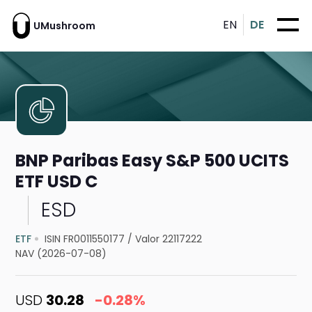
EN
DE
UMushroom
BNP Paribas Easy S&P 500 UCITS
ETF USD C
ESD
ETF
ISIN FR0011550177
/
Valor 22117222
NAV (2026-07-08)
USD
30.28
-0.28%