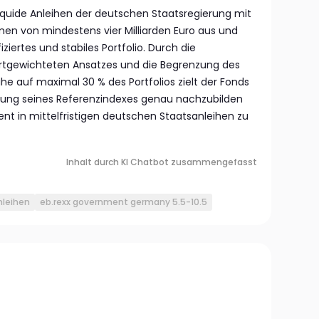
liquide Anleihen der deutschen Staatsregierung mit
n von mindestens vier Milliarden Euro aus und
iziertes und stabiles Portfolio. Durch die
tgewichteten Ansatzes und die Begrenzung des
eihe auf maximal 30 % des Portfolios zielt der Fonds
klung seines Referenzindexes genau nachzubilden
t in mittelfristigen deutschen Staatsanleihen zu
Inhalt durch KI Chatbot zusammengefasst
nleihen
eb.rexx government germany 5.5-10.5