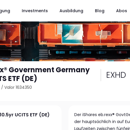
gung
Investments
Ausbildung
Blog
Abos
exx® Government Germany
EXHD
TS ETF (DE)
9
/
Valor 1634350
0.5yr UCITS ETF (DE)
Der iShares eb.rexx® GovtGe
der hauptsächlich in auf E
Laufzeiten zwischen fünfei