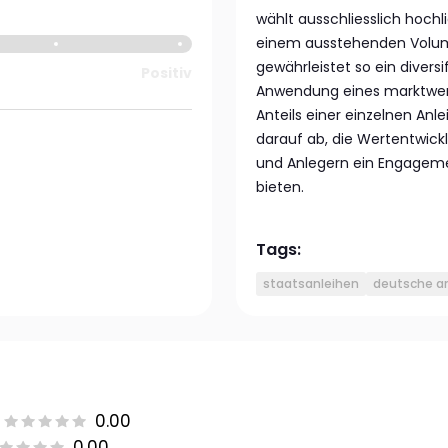
wählt ausschliesslich hoch
einem ausstehenden Volume
gewährleistet so ein diversif
Positiv
Anwendung eines marktwer
Anteils einer einzelnen Anl
darauf ab, die Wertentwic
und Anlegern ein Engagemen
bieten.
Tags:
staatsanleihen
deutsche a
0.00
0.00