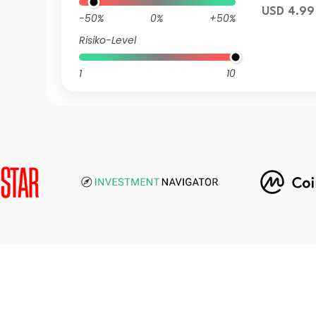
USD 4.99
-50%
0%
+50%
Risiko-Level
1
10