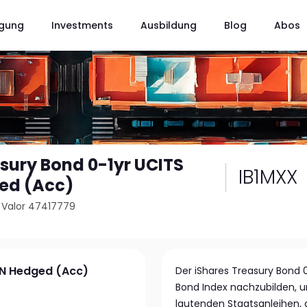
gung
Investments
Ausbildung
Blog
Abos
asury Bond 0-1yr UCITS
IB1MXX
ed (Acc)
/
Valor 47417779
XN Hedged (Acc)
Der iShares Treasury Bond 0
Bond Index nachzubilden, u
lautenden Staatsanleihen,