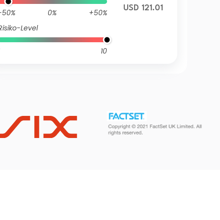
USD 121.01
-50%
0%
+50%
Risiko-Level
10