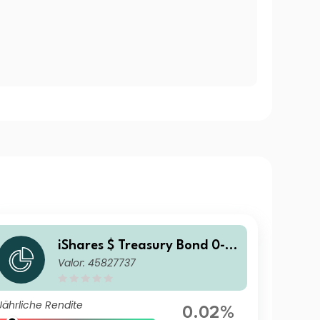
iShares $ Treasury Bond 0-1y
Valor: 45827737
r UCITS ETF USD (Acc)
Jährliche Rendite
0.02%