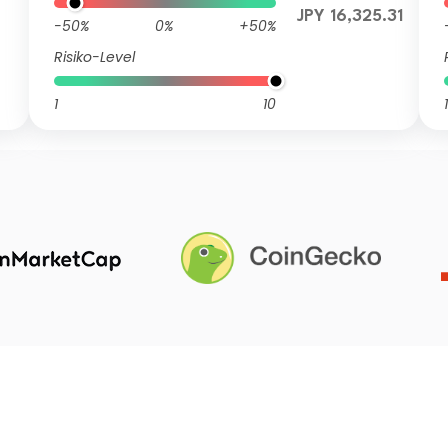
JPY 16,325.31
-50%
0%
+50%
Risiko-Level
1
10
1