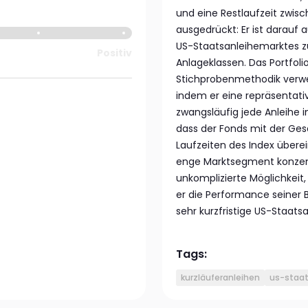
und eine Restlaufzeit zwis
ausgedrückt: Er ist darauf
US-Staatsanleihemarktes zu
Positiv
Anlageklassen. Das Portfoli
Stichprobenmethodik verwe
indem er eine repräsentativ
zwangsläufig jede Anleihe im
dass der Fonds mit der G
Laufzeiten des Index überei
enge Marktsegment konzentr
unkomplizierte Möglichkeit, 
er die Performance seiner 
sehr kurzfristige US-Staatsa
Tags:
kurzläuferanleihen
us-staat