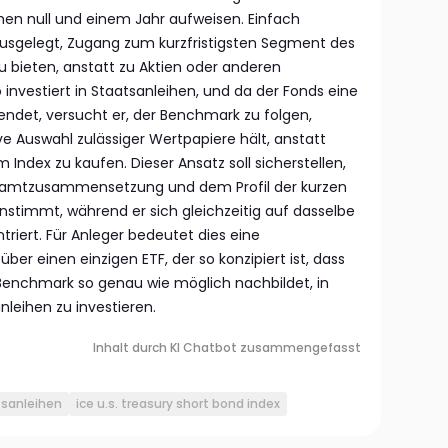
chen null und einem Jahr aufweisen. Einfach
 ausgelegt, Zugang zum kurzfristigsten Segment des
 bieten, anstatt zu Aktien oder anderen
o investiert in Staatsanleihen, und da der Fonds eine
ndet, versucht er, der Benchmark zu folgen,
e Auswahl zulässiger Wertpapiere hält, anstatt
 Index zu kaufen. Dieser Ansatz soll sicherstellen,
esamtzusammensetzung und dem Profil der kurzen
nstimmt, während er sich gleichzeitig auf dasselbe
iert. Für Anleger bedeutet dies eine
über einen einzigen ETF, der so konzipiert ist, dass
Benchmark so genau wie möglich nachbildet, in
nleihen zu investieren.
Inhalt durch KI Chatbot zusammengefasst
sanleihen
ice u.s. treasury short bond index