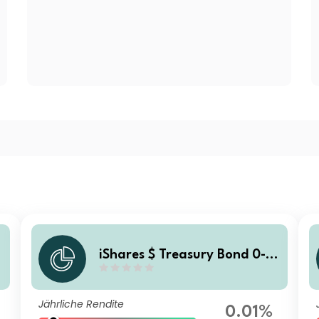
y
iShares $ Treasury Bond 0-1y
r UCITS ETF JPY Hedged (Ac
c)
Jährliche Rendite
0.01%