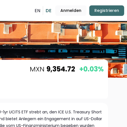
EN
DE
Anmelden
Registrieren
MXN
9,354.72
+0.03%
-1yr UCITS ETF strebt an, den ICE U.S. Treasury Short
nd bietet Anlegern ein Engagement in auf US-Dollar
 die vom US-Finanzministerium begeben wurden