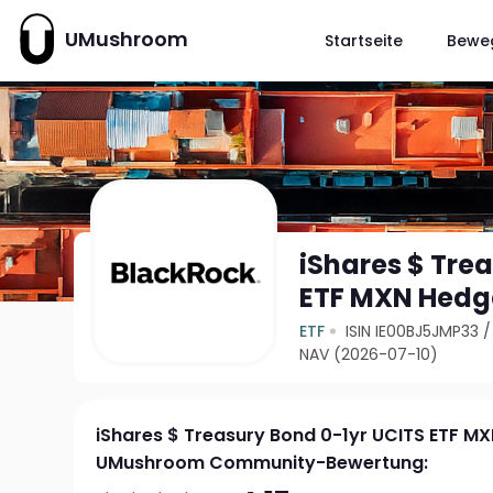
UMushroom
Startseite
Bewe
iShares $ Tre
ETF MXN Hedg
ETF
ISIN IE00BJ5JMP33
NAV (2026-07-10)
iShares $ Treasury Bond 0-1yr UCITS ETF M
UMushroom Community-Bewertung: