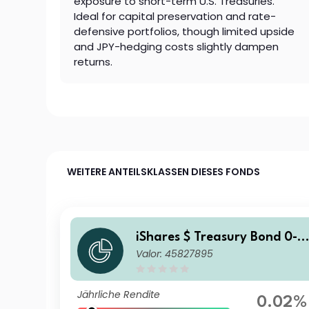
exposure to short-term U.S. Treasuries.
Ideal for capital preservation and rate-
defensive portfolios, though limited upside
and JPY-hedging costs slightly dampen
returns.
WEITERE ANTEILSKLASSEN DIESES FONDS
iShares $ Treasury Bond 0-1
Valor: 45827895
r UCITS ETF USD (Dist)
Jährliche Rendite
0.02%