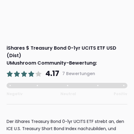
iShares $ Treasury Bond 0-1yr UCITS ETF USD
(Dist)
UMushroom Community-Bewertung:
4.17
7 Bewertungen
Negativ
Neutral
Positiv
Der iShares Treasury Bond 0-1yr UCITS ETF strebt an, den
ICE U.S. Treasury Short Bond Index nachzubilden, und