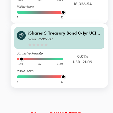
16,326.54
Risiko-Level
1
10
iShares $ Treasury Bond 0-1yr UCITS
ETF USD (Acc)
Valor: 45827737
Jährliche Rendite
0.01%
USD 121.09
-50%
0%
+50%
Risiko-Level
1
10