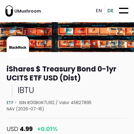
EN
DE
UMushroom
iShares $ Treasury Bond 0-1yr
UCITS ETF USD (Dist)
IBTU
ETF
ISIN IE00BGR7L912
/
Valor 45827895
NAV (2026-07-16)
USD
4.99
+0.01%