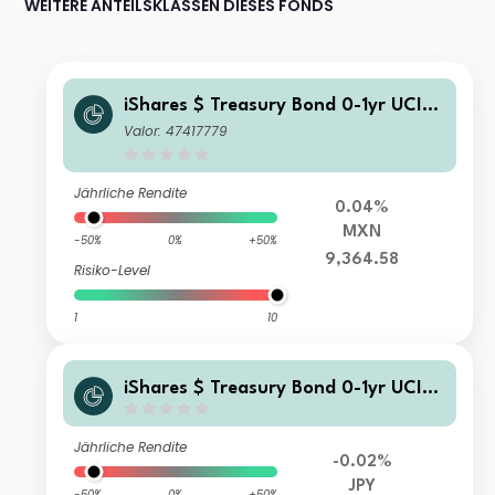
WEITERE ANTEILSKLASSEN DIESES FONDS
iShares $ Treasury Bond 0-1yr UCITS
ETF MXN Hedged (Acc)
Valor: 47417779
Jährliche Rendite
0.04%
MXN
-50%
0%
+50%
9,364.58
Risiko-Level
1
10
iShares $ Treasury Bond 0-1yr UCITS
ETF JPY Hedged (Acc)
Jährliche Rendite
-0.02%
JPY
-50%
0%
+50%