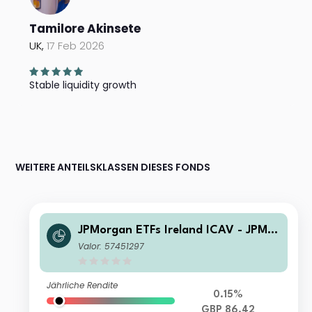
Tamilore Akinsete
UK,
17 Feb 2026
Stable liquidity growth
WEITERE ANTEILSKLASSEN DIESES FONDS
JPMorgan ETFs Ireland ICAV - JPM U
SD IG Corporate Bond Active UCITS
Valor: 57451297
ETF - GBP Hedged (acc)
Jährliche Rendite
0.15%
GBP 86.42