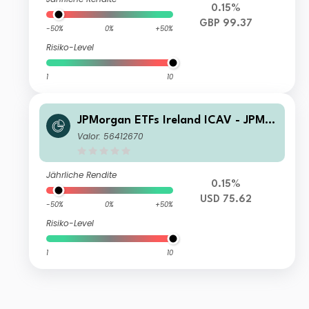
0.15%
GBP 99.37
-50%
0%
+50%
Risiko-Level
1
10
JPMorgan ETFs Ireland ICAV - JPM U
SD IG Corporate Bond Active UCITS
Valor: 56412670
ETF - USD (dist)
Jährliche Rendite
0.15%
USD 75.62
-50%
0%
+50%
Risiko-Level
1
10