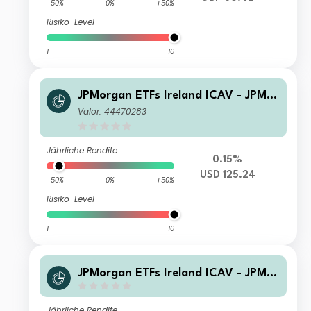
-50%
0%
+50%
Risiko-Level
1
10
JPMorgan ETFs Ireland ICAV - JPM U
SD IG Corporate Bond Active UCITS
Valor: 44470283
ETF - USD (acc)
Jährliche Rendite
0.15%
USD 125.24
-50%
0%
+50%
Risiko-Level
1
10
JPMorgan ETFs Ireland ICAV - JPM U
SD IG Corporate Bond Active UCITS
ETF - GBP Hedged (dist)
Jährliche Rendite