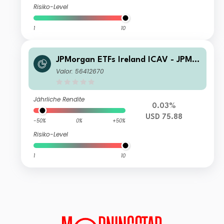
Risiko-Level
1
10
JPMorgan ETFs Ireland ICAV - JPM U
SD IG Corporate Bond Active UCITS
Valor: 56412670
ETF - USD (dist)
Jährliche Rendite
0.03%
USD 75.88
-50%
0%
+50%
Risiko-Level
1
10