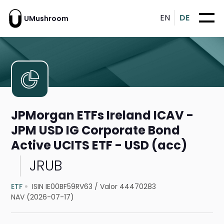
EN
DE
UMushroom
JPMorgan ETFs Ireland ICAV -
JPM USD IG Corporate Bond
Active UCITS ETF - USD (acc)
JRUB
ETF
ISIN IE00BF59RV63
/
Valor 44470283
NAV (2026-07-17)