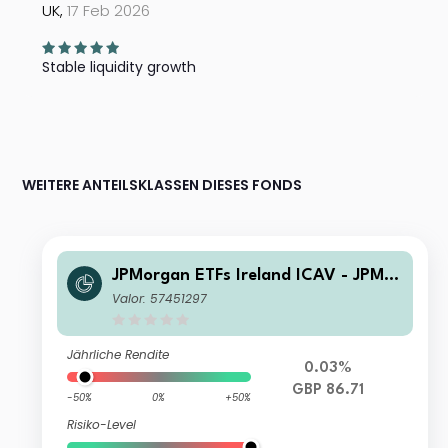
UK,
17 Feb 2026
Stable liquidity growth
WEITERE ANTEILSKLASSEN DIESES FONDS
JPMorgan ETFs Ireland ICAV - JPM U
SD IG Corporate Bond Active UCITS
Valor: 57451297
ETF - GBP Hedged (acc)
Jährliche Rendite
0.03%
GBP 86.71
-50%
0%
+50%
Risiko-Level