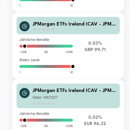
1
10
JPMorgan ETFs Ireland ICAV - JPM U
SD IG Corporate Bond Active UCITS
ETF - GBP Hedged (dist)
Jährliche Rendite
0.03%
GBP 99.71
-50%
0%
+50%
Risiko-Level
1
10
JPMorgan ETFs Ireland ICAV - JPM U
SD IG Corporate Bond Active UCITS
Valor: 11417227
ETF - EUR Hedged (acc)
Jährliche Rendite
0.02%
EUR 96.32
-50%
0%
+50%