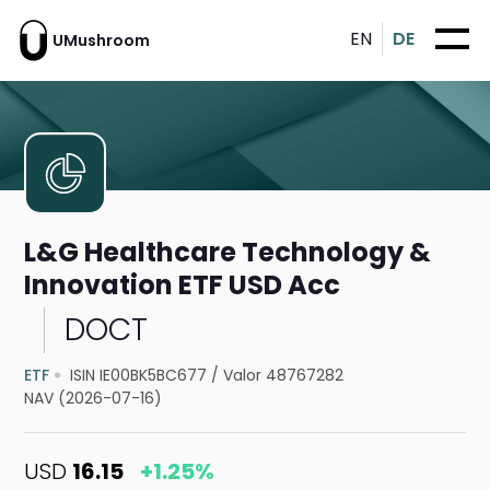
EN
DE
UMushroom
L&G Healthcare Technology &
Innovation ETF USD Acc
DOCT
ETF
ISIN IE00BK5BC677
/
Valor 48767282
NAV (2026-07-16)
USD
16.15
+1.25%