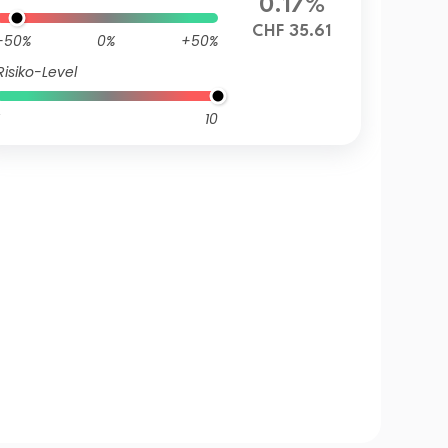
0.17%
CHF 35.61
-50%
0%
+50%
Risiko-Level
10