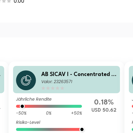
0.00
AB SICAV I - Concentrated U
Valor: 23263571
c
S Equity Portfolio S1 USD Acc
Jährliche Rendite
0.18%
7
USD 50.62
-50%
0%
+50%
Risiko-Level