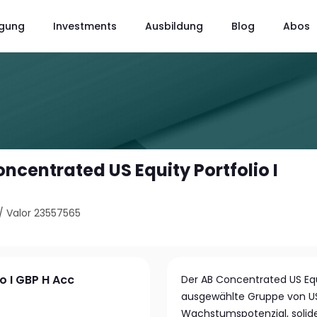
gung
Investments
Ausbildung
Blog
Abos
oncentrated US Equity Portfolio I
/
Valor 23557565
o I GBP H Acc
Der AB Concentrated US Equi
ausgewählte Gruppe von US
Wachstumspotenzial, solide