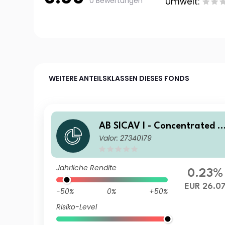
0 Bewertungen
Umwelt:
WEITERE ANTEILSKLASSEN DIESES FONDS
AB SICAV I - Concentrated U
Valor: 27340179
S Equity Portfolio AR EUR In
Jährliche Rendite
0.23%
EUR 26.0
-50%
0%
+50%
Risiko-Level