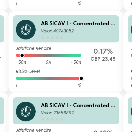
1
10
1
AB SICAV I - Concentrated U
Valor: 49743052
S Equity Portfolio I GBP Acc
Jährliche Rendite
0.17%
7
GBP 23.45
-50%
0%
+50%
Risiko-Level
1
10
1
AB SICAV I - Concentrated U
Valor: 23556892
S Equity Portfolio S1 EUR H A
cc
Jährliche Rendite