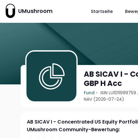
UMushroom
Startseite
Bewe
AB SICAV I - C
GBP H Acc
Fund
ISIN LU1011999759
NAV (2026-07-24)
AB SICAV I - Concentrated US Equity Portfoli
UMushroom Community-Bewertung: