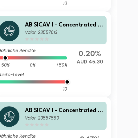
10
AB SICAV I - Concentrated U
Valor: 23557613
S Equity Portfolio I AUD H Ac
c
Jährliche Rendite
0.20%
AUD 45.30
-50%
0%
+50%
Risiko-Level
10
AB SICAV I - Concentrated U
Valor: 23557589
S Equity Portfolio I CHF H Ac
c
Jährliche Rendite