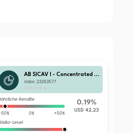
AB SICAV I - Concentrated U
Valor: 23263577
S Equity Portfolio N USD Acc
Jährliche Rendite
0.19%
USD 42.23
-50%
0%
+50%
Risiko-Level