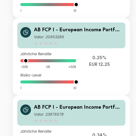
1
10
AB FCP I - European Income Portfoli
o CK EUR Inc
Valor: 20953286
Jährliche Rendite
0.25%
EUR 12.25
-50%
0%
+50%
Risiko-Level
1
10
AB FCP I - European Income Portfoli
o AT SGD H Inc
Valor: 23876578
Jährliche Rendite
0.34%