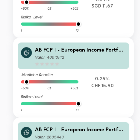
SGD 11.67
-50%
0%
+50%
Risiko-Level
1
10
AB FCP I - European Income Portfoli
o W2 CHF H Acc
Valor: 40010142
Jährliche Rendite
0.25%
CHF 15.90
-50%
0%
+50%
Risiko-Level
1
10
AB FCP I - European Income Portfoli
o I2 Acc
Valor: 2605443