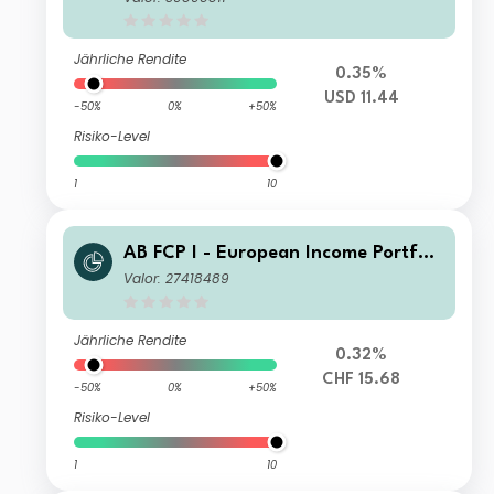
Jährliche Rendite
0.35%
USD 11.44
-50%
0%
+50%
Risiko-Level
1
10
AB FCP I - European Income Portfoli
o A2 CHF H Acc
Valor: 27418489
Jährliche Rendite
0.32%
CHF 15.68
-50%
0%
+50%
Risiko-Level
1
10