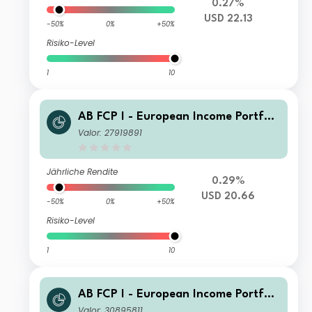
0.27%
USD 22.13
-50%
0%
+50%
Risiko-Level
1
10
AB FCP I - European Income Portfoli
o C2 USD H Acc
Valor: 27919891
Jährliche Rendite
0.29%
USD 20.66
-50%
0%
+50%
Risiko-Level
1
10
AB FCP I - European Income Portfoli
o IA USD H Inc
Valor: 30895811