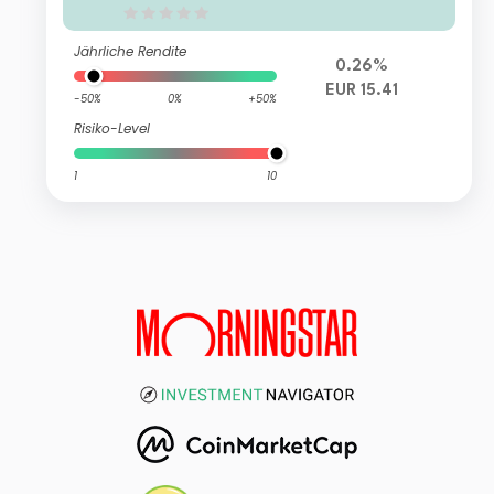
Jährliche Rendite
0.26%
EUR 15.41
-50%
0%
+50%
Risiko-Level
1
10