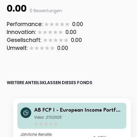
0.00
0 Bewertungen
Performance:
0.00
Innovation:
0.00
Gesellschaft:
0.00
Umwelt:
0.00
WEITERE ANTEILSKLASSEN DIESES FONDS
AB FCP I - European Income Portfoli
o A2 USD H Acc
Valor: 27021125
Jährliche Rendite