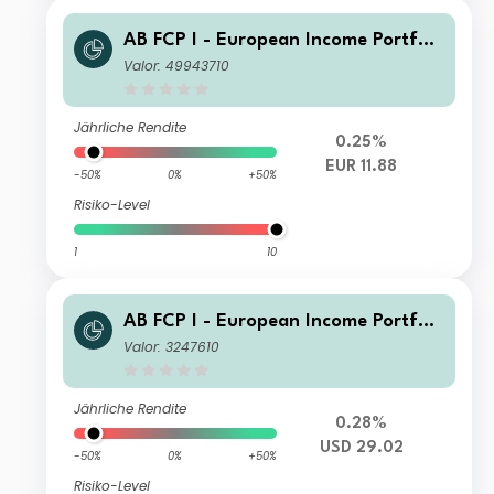
AB FCP I - European Income Portfoli
o WA EUR
Valor: 49943710
Jährliche Rendite
0.25%
EUR 11.88
-50%
0%
+50%
Risiko-Level
1
10
AB FCP I - European Income Portfoli
o S1 USD Acc
Valor: 3247610
Jährliche Rendite
0.28%
USD 29.02
-50%
0%
+50%
Risiko-Level