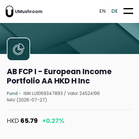
EN
DE
UMushroom
AB FCP I - European Income
Portfolio AA HKD H Inc
Fund
ISIN LU1069347893
/
Valor 24524196
NAV (2026-07-27)
HKD
65.79
+0.27%