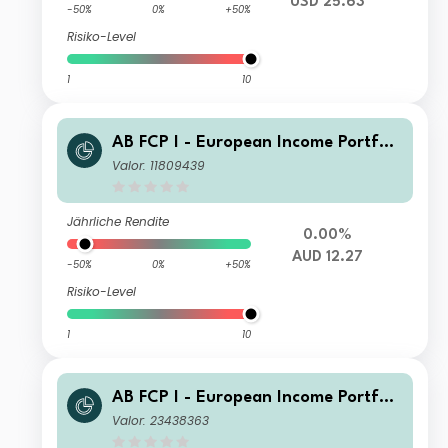
USD 25.63
-50%
0%
+50%
Risiko-Level
1
10
AB FCP I - European Income Portfoli
o AT AUD H Inc
Valor: 11809439
Jährliche Rendite
0.00%
AUD 12.27
-50%
0%
+50%
Risiko-Level
1
10
AB FCP I - European Income Portfoli
o AA USD H Inc
Valor: 23438363