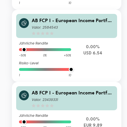
1
10
AB FCP I - European Income Portfoli
o C USD Inc
Valor: 2584543
Jährliche Rendite
0.00%
USD 6.54
-50%
0%
+50%
Risiko-Level
1
10
AB FCP I - European Income Portfoli
o AA EUR Inc
Valor: 23439331
Jährliche Rendite
0.00%
EUR 9.89