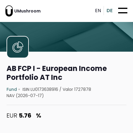
EN
DE
UMushroom
AB FCP I - European Income
Portfolio AT Inc
Fund
ISIN LU0173638916
/
Valor 1727878
NAV (2026-07-17)
EUR
5.76
%