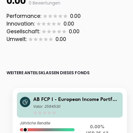
0.00
0 Bewertungen
Performance:
0.00
Innovation:
0.00
Gesellschaft:
0.00
Umwelt:
0.00
WEITERE ANTEILSKLASSEN DIESES FONDS
AB FCP I - European Income Portfoli
o A2 USD Acc
Valor: 2584530
Jährliche Rendite
0.00%