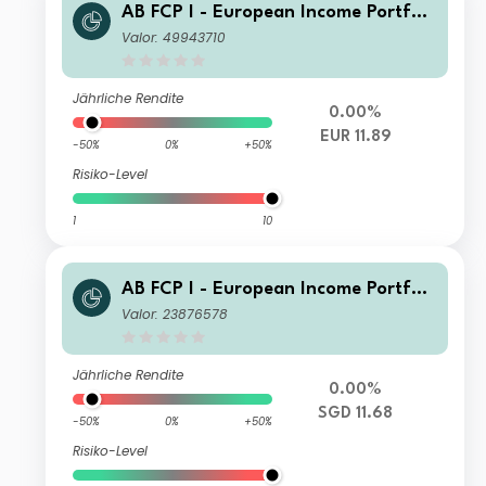
AB FCP I - European Income Portfoli
o WA EUR
Valor: 49943710
Jährliche Rendite
0.00%
EUR 11.89
-50%
0%
+50%
Risiko-Level
1
10
AB FCP I - European Income Portfoli
o AT SGD H Inc
Valor: 23876578
Jährliche Rendite
0.00%
SGD 11.68
-50%
0%
+50%
Risiko-Level