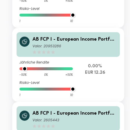
-50%
0%
+50%
Risiko-Level
1
10
AB FCP I - European Income Portfoli
o CK EUR Inc
Valor: 20953286
Jährliche Rendite
0.00%
EUR 12.26
-50%
0%
+50%
Risiko-Level
1
10
AB FCP I - European Income Portfoli
o I2 Acc
Valor: 2605443