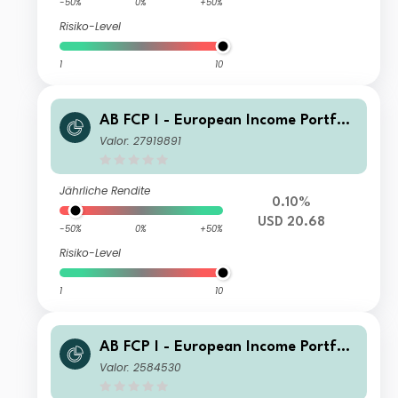
-50%
0%
+50%
Risiko-Level
1
10
AB FCP I - European Income Portfoli
o C2 USD H Acc
Valor: 27919891
Jährliche Rendite
0.10%
USD 20.68
-50%
0%
+50%
Risiko-Level
1
10
AB FCP I - European Income Portfoli
o A2 USD Acc
Valor: 2584530