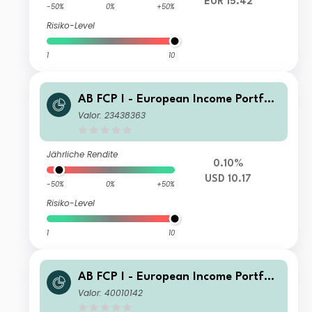
EUR 15.42
-50%
0%
+50%
Risiko-Level
1
10
AB FCP I - European Income Portfoli
o AA USD H Inc
Valor: 23438363
Jährliche Rendite
0.10%
USD 10.17
-50%
0%
+50%
Risiko-Level
1
10
AB FCP I - European Income Portfoli
o W2 CHF H Acc
Valor: 40010142