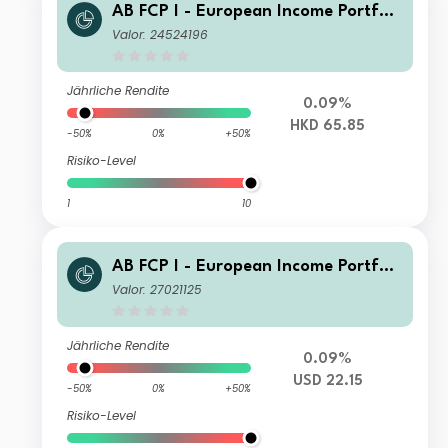
AB FCP I - European Income Portfoli
o AA HKD H Inc
Valor: 24524196
Jährliche Rendite
0.09%
HKD 65.85
-50%
0%
+50%
Risiko-Level
1
10
AB FCP I - European Income Portfoli
o A2 USD H Acc
Valor: 27021125
Jährliche Rendite
0.09%
USD 22.15
-50%
0%
+50%
Risiko-Level