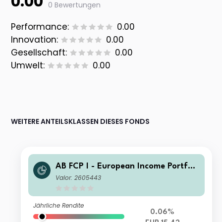
0.00
0 Bewertungen
Performance:
0.00
Innovation:
0.00
Gesellschaft:
0.00
Umwelt:
0.00
WEITERE ANTEILSKLASSEN DIESES FONDS
AB FCP I - European Income Portfoli
o I2 Acc
Valor: 2605443
Jährliche Rendite
0.06%