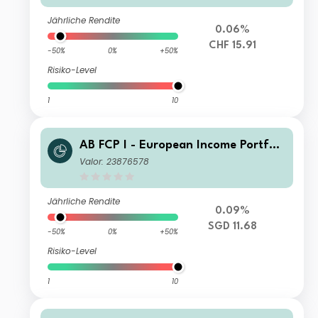
Jährliche Rendite
0.06%
CHF 15.91
-50%
0%
+50%
Risiko-Level
1
10
AB FCP I - European Income Portfoli
o AT SGD H Inc
Valor: 23876578
Jährliche Rendite
0.09%
SGD 11.68
-50%
0%
+50%
Risiko-Level
1
10