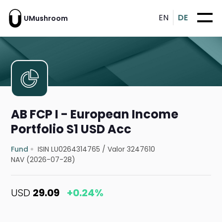
EN
DE
UMushroom
AB FCP I - European Income
Portfolio S1 USD Acc
Fund
ISIN LU0264314765
/
Valor 3247610
NAV (2026-07-28)
USD
29.09
+0.24%