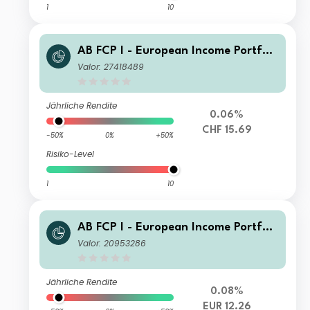
1
10
AB FCP I - European Income Portfoli
o A2 CHF H Acc
Valor: 27418489
Jährliche Rendite
0.06%
CHF 15.69
-50%
0%
+50%
Risiko-Level
1
10
AB FCP I - European Income Portfoli
o CK EUR Inc
Valor: 20953286
Jährliche Rendite
0.08%
EUR 12.26