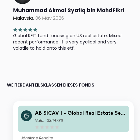
Muhammad Akmal Syafiq bin MohdFikri
Malaysia,
06 May 2026
Global REIT fund focusing on US real estate. Mixed
recent performance. It is very cyclical and very
volatile to hold onto this etf.
WEITERE ANTEILSKLASSEN DIESES FONDS
AB SICAV I - Global Real Estate Sec
urities Portfolio ID USD Inc
Valor: 33114738
Jährliche Rendite