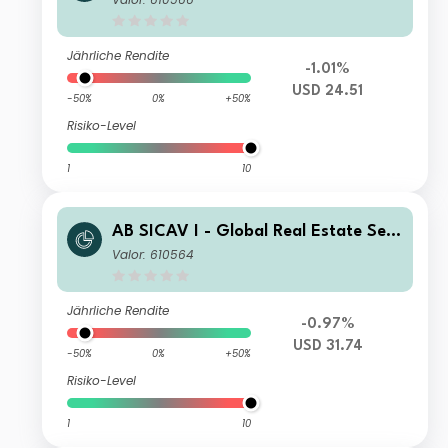
Jährliche Rendite
-1.01%
USD 24.51
-50%
0%
+50%
Risiko-Level
1
10
AB SICAV I - Global Real Estate Sec
urities Portfolio A Acc
Valor: 610564
Jährliche Rendite
-0.97%
USD 31.74
-50%
0%
+50%
Risiko-Level
1
10