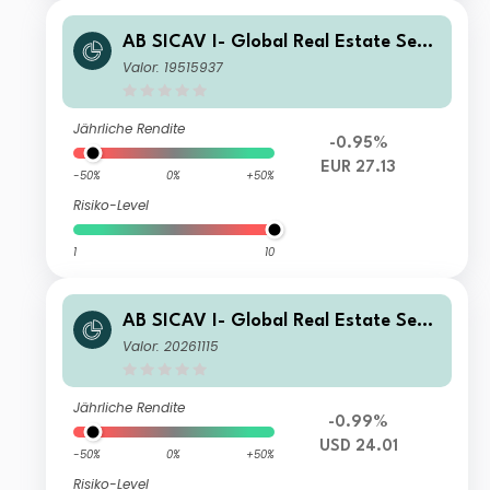
AB SICAV I- Global Real Estate Secu
rities Portfolio S1 EUR Acc
Valor: 19515937
Jährliche Rendite
-0.95%
EUR 27.13
-50%
0%
+50%
Risiko-Level
1
10
AB SICAV I- Global Real Estate Secu
rities Portfolio C USD Acc
Valor: 20261115
Jährliche Rendite
-0.99%
USD 24.01
-50%
0%
+50%
Risiko-Level