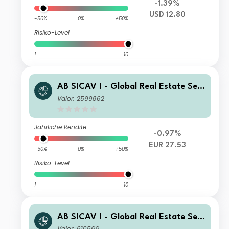
-1.39%
USD 12.80
-50%
0%
+50%
Risiko-Level
1
10
AB SICAV I - Global Real Estate Sec
urities Portfolio A EUR Acc
Valor: 2599862
Jährliche Rendite
-0.97%
EUR 27.53
-50%
0%
+50%
Risiko-Level
1
10
AB SICAV I - Global Real Estate Sec
urities Portfolio B Acc
Valor: 610566