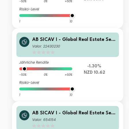
-50%
0%
+50%
Risiko-Level
1
10
AB SICAV I - Global Real Estate Sec
urities Portfolio AD NZD H Inc
Valor: 22430230
Jährliche Rendite
-1.30%
NZD 10.62
-50%
0%
+50%
Risiko-Level
1
10
AB SICAV I - Global Real Estate Sec
urities Portfolio I Acc
Valor: 654154