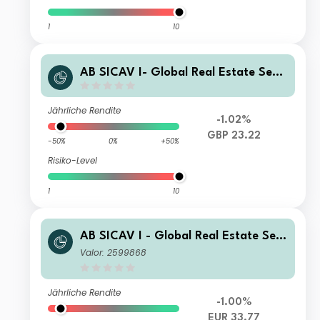
1
10
AB SICAV I- Global Real Estate Secu
rities Portfolio S1 GBP Acc
Jährliche Rendite
-1.02%
GBP 23.22
-50%
0%
+50%
Risiko-Level
1
10
AB SICAV I - Global Real Estate Sec
urities Portfolio I EUR Acc
Valor: 2599868
Jährliche Rendite
-1.00%
EUR 33.77