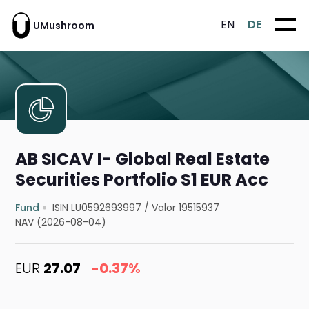
EN
DE
UMushroom
AB SICAV I- Global Real Estate
Securities Portfolio S1 EUR Acc
Fund
ISIN LU0592693997
/
Valor 19515937
NAV (2026-08-04)
EUR
27.07
-0.37%