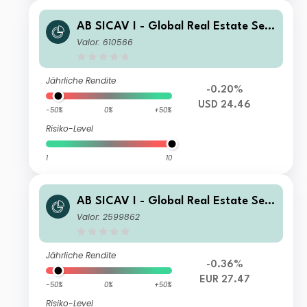
AB SICAV I - Global Real Estate Sec
urities Portfolio B Acc
Valor: 610566
Jährliche Rendite
-0.20%
USD 24.46
-50%
0%
+50%
Risiko-Level
1
10
AB SICAV I - Global Real Estate Sec
urities Portfolio A EUR Acc
Valor: 2599862
Jährliche Rendite
-0.36%
EUR 27.47
-50%
0%
+50%
Risiko-Level