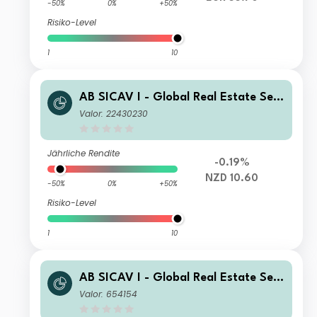
-50%
0%
+50%
Risiko-Level
1
10
AB SICAV I - Global Real Estate Sec
urities Portfolio AD NZD H Inc
Valor: 22430230
Jährliche Rendite
-0.19%
NZD 10.60
-50%
0%
+50%
Risiko-Level
1
10
AB SICAV I - Global Real Estate Sec
urities Portfolio I Acc
Valor: 654154