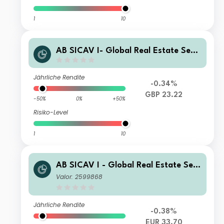
1
10
AB SICAV I- Global Real Estate Secu
rities Portfolio S1 GBP Acc
Jährliche Rendite
-0.34%
GBP 23.22
-50%
0%
+50%
Risiko-Level
1
10
AB SICAV I - Global Real Estate Sec
urities Portfolio I EUR Acc
Valor: 2599868
Jährliche Rendite
-0.38%
EUR 33.70