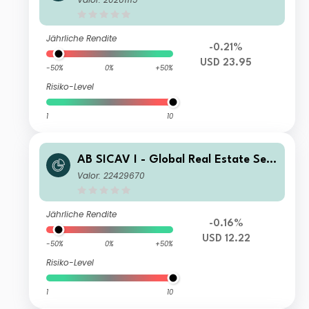
Jährliche Rendite
-0.21%
USD 23.95
-50%
0%
+50%
Risiko-Level
1
10
AB SICAV I - Global Real Estate Sec
urities Portfolio AD USD Inc
Valor: 22429670
Jährliche Rendite
-0.16%
USD 12.22
-50%
0%
+50%
Risiko-Level
1
10