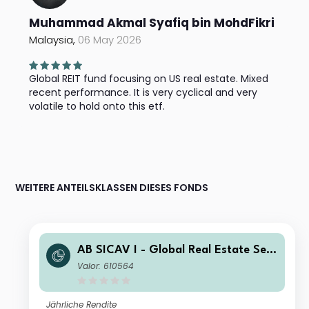
Muhammad Akmal Syafiq bin MohdFikri
Malaysia,
06 May 2026
Global REIT fund focusing on US real estate. Mixed
recent performance. It is very cyclical and very
volatile to hold onto this etf.
WEITERE ANTEILSKLASSEN DIESES FONDS
AB SICAV I - Global Real Estate Sec
urities Portfolio A Acc
Valor: 610564
Jährliche Rendite