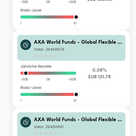
-50%
0%
+50%
Risiko-Level
1
10
AXA World Funds - Global Flexible P
roperty I Capitalisation EUR (Hedge
Valor: 26456679
d)
Jährliche Rendite
0.08%
EUR 131.78
-50%
0%
+50%
Risiko-Level
1
10
AXA World Funds - Global Flexible P
roperty I Distribution gr EUR (Hedge
Valor: 26456691
d)