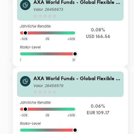
AXA World Funds - Global Flexible P
roperty I Capitalisation USD
Valor: 26456673
Jährliche Rendite
0.08%
USD 166.56
-50%
0%
+50%
Risiko-Level
1
10
AXA World Funds - Global Flexible P
roperty E Capitalisation EUR (Hedge
Valor: 26456579
d)
Jährliche Rendite
0.06%
EUR 109.17
-50%
0%
+50%
Risiko-Level