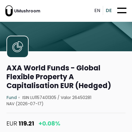
EN
DE
UMushroom
AXA World Funds - Global
Flexible Property A
Capitalisation EUR (Hedged)
Fund
ISIN LU1157401305
/
Valor 26450281
NAV (2026-07-17)
EUR
119.21
+0.08%