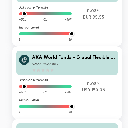
Jährliche Rendite
0.08%
EUR 95.55
-50%
0%
+50%
Risiko-Level
1
10
AXA World Funds - Global Flexible P
roperty A Capitalisation USD
Valor: 26449821
Jährliche Rendite
0.08%
USD 150.36
-50%
0%
+50%
Risiko-Level
1
10