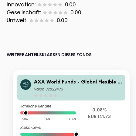
Innovation:
0.00
Gesellschaft:
0.00
Umwelt:
0.00
WEITERE ANTEILSKLASSEN DIESES FONDS
AXA World Funds - Global Flexible P
roperty M Capitalisation EUR (Hedge
Valor: 32822473
d)
Jährliche Rendite
0.08%
EUR 141.73
-50%
0%
+50%
Risiko-Level