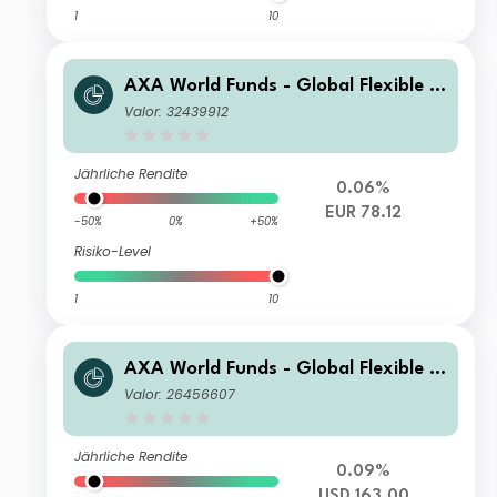
1
10
AXA World Funds - Global Flexible P
roperty E Distribution Quarterly gr E
Valor: 32439912
UR (Hedged)
Jährliche Rendite
0.06%
EUR 78.12
-50%
0%
+50%
Risiko-Level
1
10
AXA World Funds - Global Flexible P
roperty F Capitalisation USD
Valor: 26456607
Jährliche Rendite
0.09%
USD 163.00