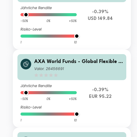
Jährliche Rendite
-0.39%
USD 149.84
-50%
0%
+50%
Risiko-Level
1
10
AXA World Funds - Global Flexible P
roperty I Distribution gr EUR (Hedge
Valor: 26456691
d)
Jährliche Rendite
-0.39%
EUR 95.22
-50%
0%
+50%
Risiko-Level
1
10