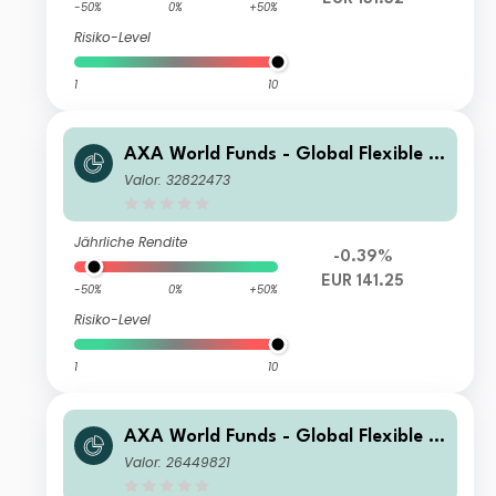
-50%
0%
+50%
Risiko-Level
1
10
AXA World Funds - Global Flexible P
roperty M Capitalisation EUR (Hedge
Valor: 32822473
d)
Jährliche Rendite
-0.39%
EUR 141.25
-50%
0%
+50%
Risiko-Level
1
10
AXA World Funds - Global Flexible P
roperty A Capitalisation USD
Valor: 26449821