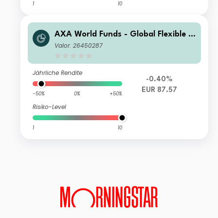
1
10
AXA World Funds - Global Flexible P
roperty A Distribution gr EUR (Hedg
Valor: 26450287
ed)
Jährliche Rendite
-0.40%
EUR 87.57
-50%
0%
+50%
Risiko-Level
1
10