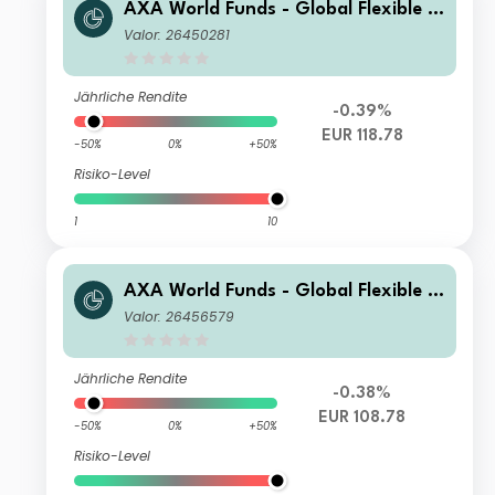
AXA World Funds - Global Flexible P
roperty A Capitalisation EUR (Hedge
Valor: 26450281
d)
Jährliche Rendite
-0.39%
EUR 118.78
-50%
0%
+50%
Risiko-Level
1
10
AXA World Funds - Global Flexible P
roperty E Capitalisation EUR (Hedge
Valor: 26456579
d)
Jährliche Rendite
-0.38%
EUR 108.78
-50%
0%
+50%
Risiko-Level