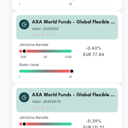
1
10
AXA World Funds - Global Flexible P
roperty E Distribution Quarterly gr E
Valor: 32439912
UR (Hedged)
Jährliche Rendite
-0.40%
EUR 77.84
-50%
0%
+50%
Risiko-Level
1
10
AXA World Funds - Global Flexible P
roperty I Capitalisation EUR (Hedge
Valor: 26456679
d)
Jährliche Rendite
-0.39%
EUR 131.32