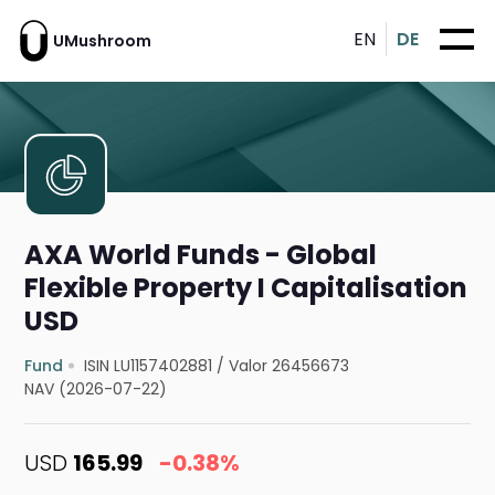
EN
DE
UMushroom
AXA World Funds - Global
Flexible Property I Capitalisation
USD
Fund
ISIN LU1157402881
/
Valor 26456673
NAV (2026-07-22)
USD
165.99
-0.38%