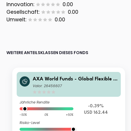
Innovation:
0.00
Gesellschaft:
0.00
Umwelt:
0.00
WEITERE ANTEILSKLASSEN DIESES FONDS
AXA World Funds - Global Flexible P
roperty F Capitalisation USD
Valor: 26456607
Jährliche Rendite
-0.39%
USD 162.44
-50%
0%
+50%
Risiko-Level