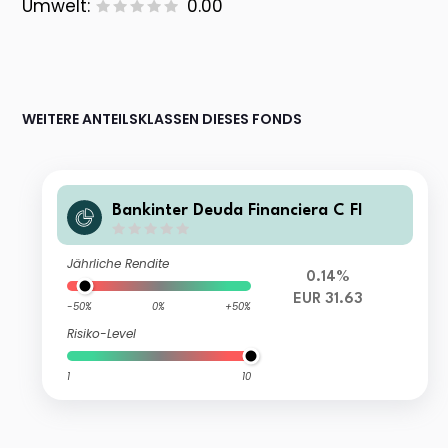
Umwelt:
0.00
WEITERE ANTEILSKLASSEN DIESES FONDS
Bankinter Deuda Financiera C FI
Jährliche Rendite
0.14%
EUR 31.63
-50%
0%
+50%
Risiko-Level
1
10