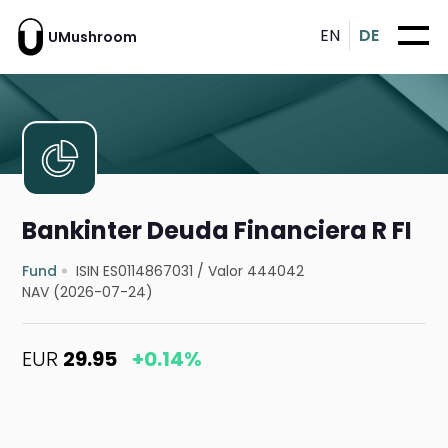
EN
DE
UMushroom
Bankinter Deuda Financiera R FI
Fund
ISIN ES0114867031
/
Valor 444042
NAV (2026-07-24)
EUR
29.95
+0.14%