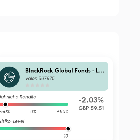
BlackRock Global Funds - La
Valor: 567975
tin American Fund A2
Jährliche Rendite
-2.03%
GBP 59.51
-50%
0%
+50%
Risiko-Level
10