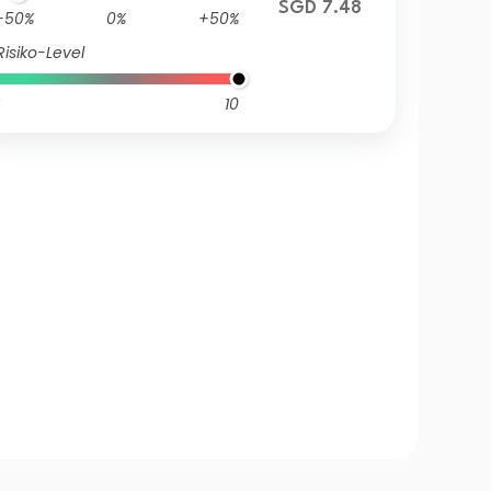
SGD 7.48
-50%
0%
+50%
Risiko-Level
10