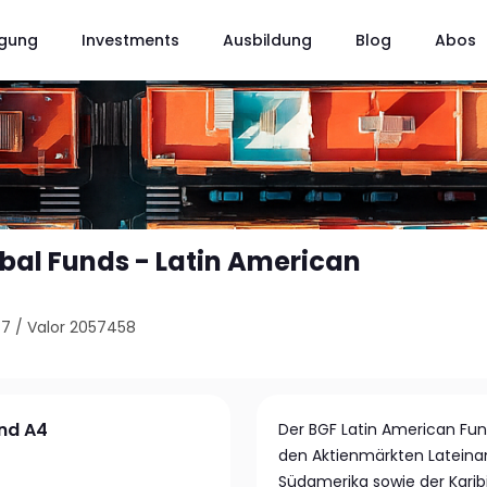
gung
Investments
Ausbildung
Blog
Abos
bal Funds - Latin American
47
/
Valor 2057458
und A4
Der BGF Latin American Fund
den Aktienmärkten Lateiname
Südamerika sowie der Karibi