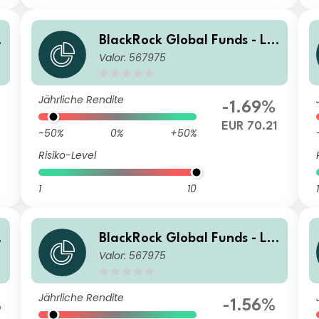
BlackRock Global Funds - La
Valor: 567975
tin American Fund A2
Jährliche Rendite
-1.69%
6
EUR 70.21
-50%
0%
+50%
Risiko-Level
1
10
1
BlackRock Global Funds - La
Valor: 567975
tin American Fund A2
Jährliche Rendite
%
-1.56%