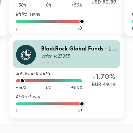
2
USD 80.39
-50%
0%
+50%
Risiko-Level
1
10
1
BlackRock Global Funds - La
Valor: 1427955
tin American Fund C2
Jährliche Rendite
-1.70%
EUR 49.19
-50%
0%
+50%
Risiko-Level
1
10