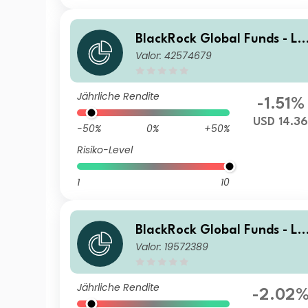
BlackRock Global Funds - La
Valor: 42574679
tin American Fund I2
Jährliche Rendite
-1.51%
USD 14.3
-50%
0%
+50%
Risiko-Level
1
10
BlackRock Global Funds - La
Valor: 19572389
tin American Fund D4
Jährliche Rendite
-2.02