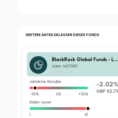
WEITERE ANTEILSKLASSEN DIESES FONDS
BlackRock Global Funds - La
Valor: 1427960
tin American Fund E2
Jährliche Rendite
-2.02
GBP 52.7
-50%
0%
+50%
Risiko-Level
1
10