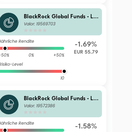
BlackRock Global Funds - La
Valor: 19569703
tin American Fund D4
Jährliche Rendite
-1.69%
EUR 55.79
-50%
0%
+50%
Risiko-Level
10
BlackRock Global Funds - La
Valor: 19572386
tin American Fund D2 SGD H
edged
Jährliche Rendite
-1.58%