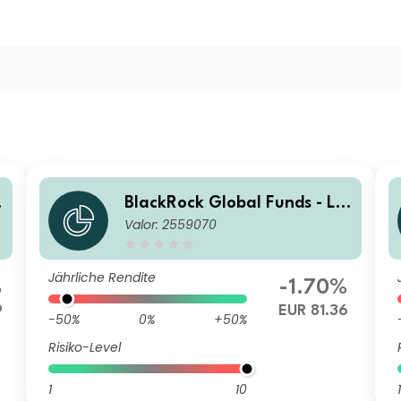
BlackRock Global Funds - La
Valor: 2559070
tin American Fund D2
Jährliche Rendite
%
-1.70%
9
EUR 81.36
-50%
0%
+50%
Risiko-Level
1
10
1