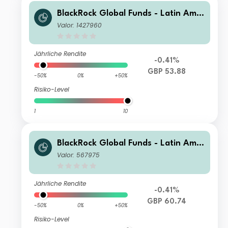
BlackRock Global Funds - Latin Amer
ican Fund E2
Valor: 1427960
Jährliche Rendite
-0.41%
GBP 53.88
-50%
0%
+50%
Risiko-Level
1
10
BlackRock Global Funds - Latin Amer
ican Fund A2
Valor: 567975
Jährliche Rendite
-0.41%
GBP 60.74
-50%
0%
+50%
Risiko-Level