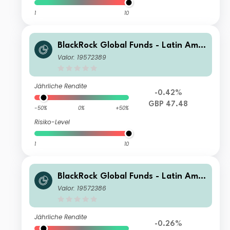
1
10
BlackRock Global Funds - Latin Amer
ican Fund D4
Valor: 19572389
Jährliche Rendite
-0.42%
GBP 47.48
-50%
0%
+50%
Risiko-Level
1
10
BlackRock Global Funds - Latin Amer
ican Fund D2 SGD Hedged
Valor: 19572386
Jährliche Rendite
-0.26%