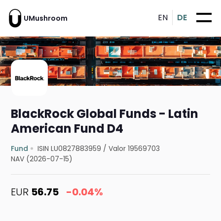
EN
DE
UMushroom
BlackRock Global Funds - Latin
American Fund D4
Fund
ISIN LU0827883959
/
Valor 19569703
NAV (2026-07-15)
EUR
56.75
-0.04%