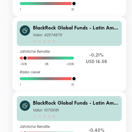
1
10
BlackRock Global Funds - Latin Amer
ican Fund I2
Valor: 42574679
Jährliche Rendite
-0.21%
USD 14.58
-50%
0%
+50%
Risiko-Level
1
10
BlackRock Global Funds - Latin Amer
ican Fund X4
Valor: 10712081
Jährliche Rendite
-0.40%