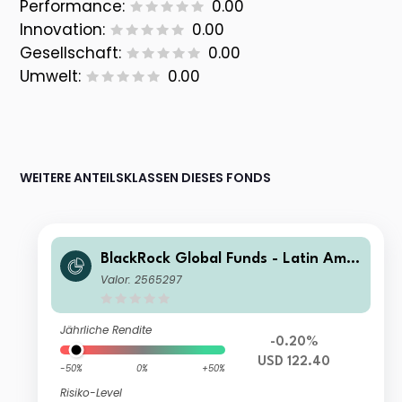
Performance:
0.00
Innovation:
0.00
Gesellschaft:
0.00
Umwelt:
0.00
WEITERE ANTEILSKLASSEN DIESES FONDS
BlackRock Global Funds - Latin Amer
ican Fund J2
Valor: 2565297
Jährliche Rendite
-0.20%
USD 122.40
-50%
0%
+50%
Risiko-Level