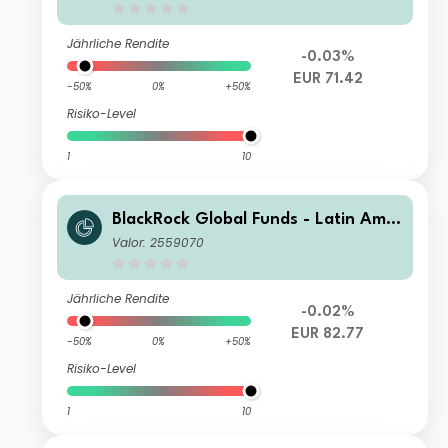
Jährliche Rendite
-0.03%
EUR 71.42
-50%
0%
+50%
Risiko-Level
1
10
BlackRock Global Funds - Latin Amer
ican Fund D2
Valor: 2559070
Jährliche Rendite
-0.02%
EUR 82.77
-50%
0%
+50%
Risiko-Level
1
10