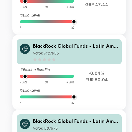
GBP 47.44
-50%
0%
+50%
Risiko-Level
1
10
BlackRock Global Funds - Latin Amer
ican Fund C2
Valor: 1427955
Jährliche Rendite
-0.04%
EUR 50.04
-50%
0%
+50%
Risiko-Level
1
10
BlackRock Global Funds - Latin Amer
ican Fund A2
Valor: 567975