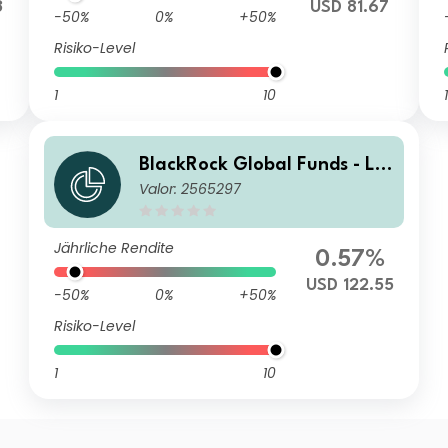
3
USD 81.67
-50%
0%
+50%
Risiko-Level
1
10
1
BlackRock Global Funds - La
Valor: 2565297
tin American Fund J2
Jährliche Rendite
0.57%
USD 122.55
-50%
0%
+50%
Risiko-Level
1
10