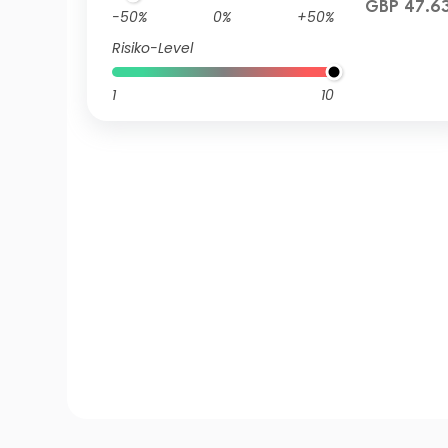
GBP 47.6
-50%
0%
+50%
Risiko-Level
1
10