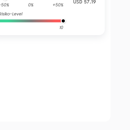
USD 57.19
-50%
0%
+50%
Risiko-Level
10