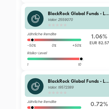
BlackRock Global Funds - La
Valor: 2559070
tin American Fund D2
Jährliche Rendite
1.06%
EUR 82.5
-50%
0%
+50%
Risiko-Level
1
10
BlackRock Global Funds - La
Valor: 19572389
tin American Fund D4
Jährliche Rendite
0.72%