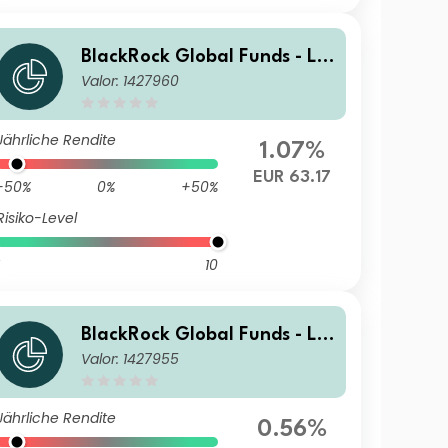
BlackRock Global Funds - La
Valor: 1427960
tin American Fund E2
Jährliche Rendite
1.07%
EUR 63.17
-50%
0%
+50%
Risiko-Level
10
BlackRock Global Funds - La
Valor: 1427955
tin American Fund C2
Jährliche Rendite
0.56%