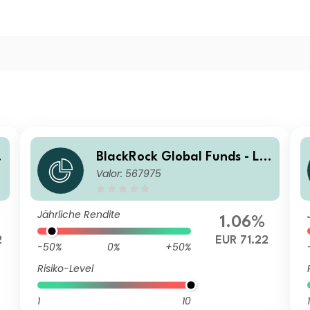
BlackRock Global Funds - La
Valor: 567975
tin American Fund A2
Jährliche Rendite
1.06%
2
EUR 71.22
-50%
0%
+50%
Risiko-Level
1
10
1