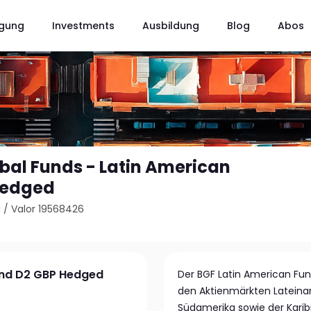
gung
Investments
Ausbildung
Blog
Abos
bal Funds - Latin American
Hedged
1
/
Valor 19568426
und D2 GBP Hedged
Der BGF Latin American Fund
den Aktienmärkten Lateiname
Südamerika sowie der Karibi