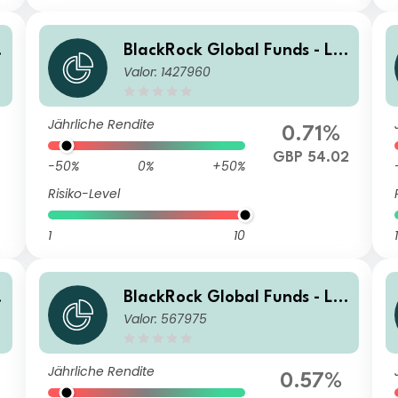
BlackRock Global Funds - La
Valor: 1427960
tin American Fund E2
Jährliche Rendite
0.71%
7
GBP 54.02
-50%
0%
+50%
Risiko-Level
1
10
1
BlackRock Global Funds - La
Valor: 567975
tin American Fund A2
Jährliche Rendite
0.57%