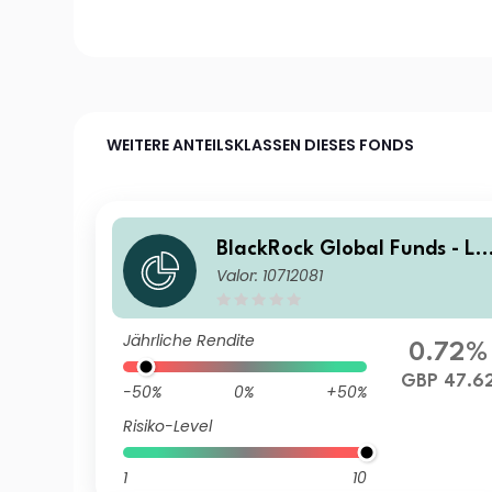
WEITERE ANTEILSKLASSEN DIESES FONDS
BlackRock Global Funds - La
Valor: 10712081
tin American Fund X4
Jährliche Rendite
0.72%
GBP 47.6
-50%
0%
+50%
Risiko-Level
1
10