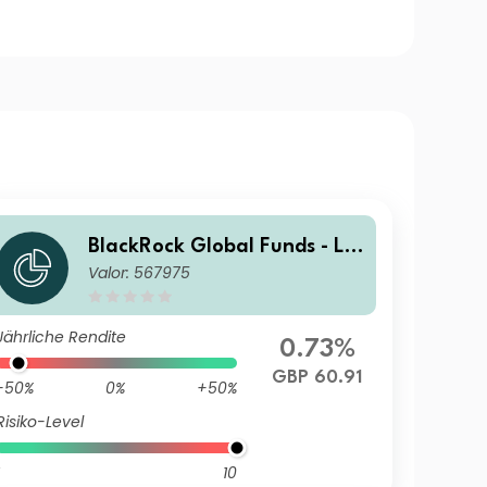
BlackRock Global Funds - La
Valor: 567975
tin American Fund A2
Jährliche Rendite
0.73%
GBP 60.91
-50%
0%
+50%
Risiko-Level
10