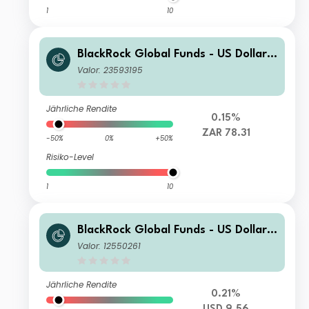
1
10
BlackRock Global Funds - US Dollar
High Yield Bond Fund A8 ZAR Hedge
Valor: 23593195
d
Jährliche Rendite
0.15%
ZAR 78.31
-50%
0%
+50%
Risiko-Level
1
10
BlackRock Global Funds - US Dollar
High Yield Bond Fund D3
Valor: 12550261
Jährliche Rendite
0.21%