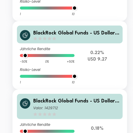
Risiko-Level
1
10
BlackRock Global Funds - US Dollar
High Yield Bond Fund SR3
Jährliche Rendite
0.22%
USD 9.27
-50%
0%
+50%
Risiko-Level
1
10
BlackRock Global Funds - US Dollar
High Yield Bond Fund C1
Valor: 1429712
Jährliche Rendite
0.18%