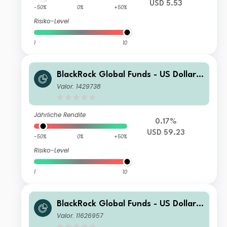
USD 5.53
-50%
0%
+50%
Risiko-Level
1
10
BlackRock Global Funds - US Dollar
High Yield Bond Fund X2
Valor: 1429738
Jährliche Rendite
0.17%
USD 59.23
-50%
0%
+50%
Risiko-Level
1
10
BlackRock Global Funds - US Dollar
High Yield Bond Fund D2 EUR Hedge
Valor: 11626957
d