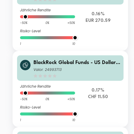
Jährliche Rendite
0.16%
EUR 270.59
-50%
0%
+50%
Risiko-Level
1
10
BlackRock Global Funds - US Dollar
High Yield Bond Fund A2 CHF Hedge
Valor: 24993713
d
Jährliche Rendite
0.17%
CHF 11.50
-50%
0%
+50%
Risiko-Level
1
10