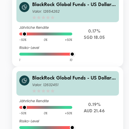
BlackRock Global Funds - US Dollar
High Yield Bond Fund A2 SGD Hedge
Valor: 12654262
d
Jährliche Rendite
0.17%
SGD 18.05
-50%
0%
+50%
Risiko-Level
1
10
BlackRock Global Funds - US Dollar
High Yield Bond Fund A2 AUD Hedge
Valor: 12632451
d
Jährliche Rendite
0.19%
AUD 21.46
-50%
0%
+50%
Risiko-Level