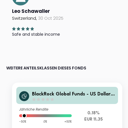
Leo Schawaller
Switzerland,
30 Oct 2025
Safe and stable income
WEITERE ANTEILSKLASSEN DIESES FONDS
BlackRock Global Funds - US Dollar
High Yield Bond Fund SR2 EUR Hedg
ed
Jährliche Rendite
0.18%
EUR 11.35
-50%
0%
+50%