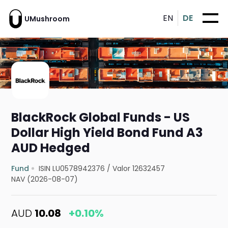
EN
DE
UMushroom
BlackRock Global Funds - US
Dollar High Yield Bond Fund A3
AUD Hedged
Fund
ISIN LU0578942376
/
Valor 12632457
NAV (2026-08-07)
AUD
10.08
+0.10%