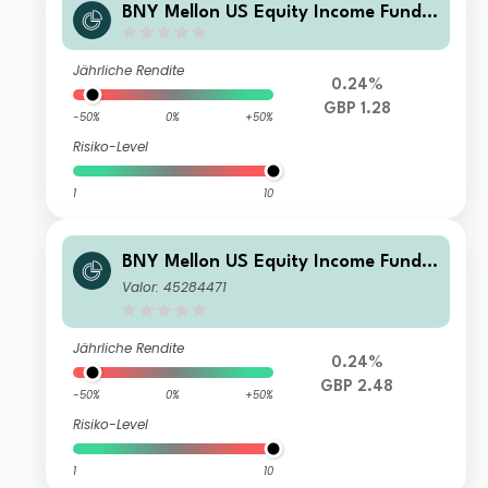
BNY Mellon US Equity Income Fund
GBP Income Shares
Jährliche Rendite
0.24%
GBP 1.28
-50%
0%
+50%
Risiko-Level
1
10
BNY Mellon US Equity Income Fund F
Accumulation
Valor: 45284471
Jährliche Rendite
0.24%
GBP 2.48
-50%
0%
+50%
Risiko-Level
1
10