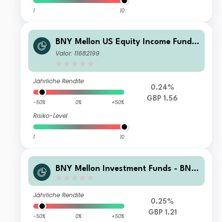
1
10
BNY Mellon US Equity Income Fund
U Income
Valor: 11682199
Jährliche Rendite
0.24%
GBP 1.56
-50%
0%
+50%
Risiko-Level
1
10
BNY Mellon Investment Funds - BNY
Mellon US Equity Income Fund Instit
utional Shares 5 Accumulation
Jährliche Rendite
0.25%
GBP 1.21
-50%
0%
+50%