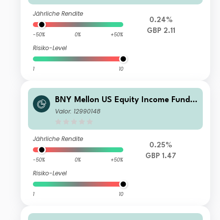
Jährliche Rendite
0.24%
GBP 2.11
-50%
0%
+50%
Risiko-Level
1
10
BNY Mellon US Equity Income Fund
U1 Shares Accumulation
Valor: 12990148
Jährliche Rendite
0.25%
GBP 1.47
-50%
0%
+50%
Risiko-Level
1
10