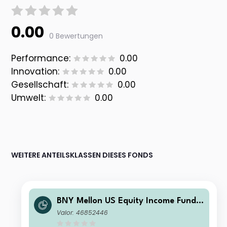
0.00
0 Bewertungen
Performance:
0.00
Innovation:
0.00
Gesellschaft:
0.00
Umwelt:
0.00
WEITERE ANTEILSKLASSEN DIESES FONDS
BNY Mellon US Equity Income Fund I
nstitutional W Income
Valor: 46852446