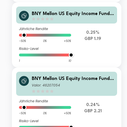
BNY Mellon US Equity Income Fund
X Shares Accumulation
Jährliche Rendite
0.25%
GBP 1.19
-50%
0%
+50%
Risiko-Level
1
10
BNY Mellon US Equity Income Fund F
Income
Valor: 46207054
Jährliche Rendite
0.24%
GBP 2.21
-50%
0%
+50%
Risiko-Level