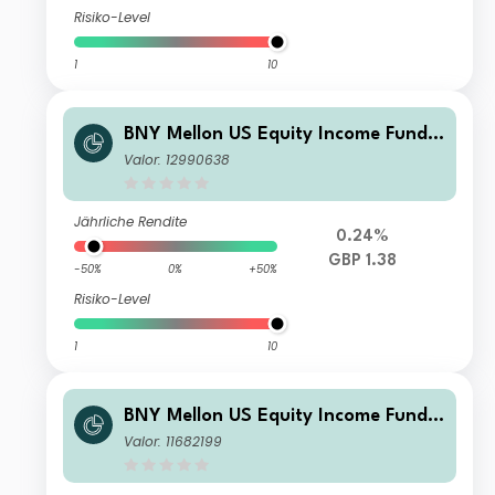
Risiko-Level
1
10
BNY Mellon US Equity Income Fund
U1 Shares Income
Valor: 12990638
Jährliche Rendite
0.24%
GBP 1.38
-50%
0%
+50%
Risiko-Level
1
10
BNY Mellon US Equity Income Fund
U Accumulation
Valor: 11682199