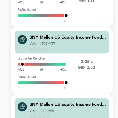
GBP 1.21
-50%
0%
+50%
Risiko-Level
1
10
BNY Mellon US Equity Income Fund F
Accumulation
Valor: 45284471
Jährliche Rendite
-2.05%
GBP 2.52
-50%
0%
+50%
Risiko-Level
1
10
BNY Mellon US Equity Income Fund
U1 Shares Accumulation
Valor: 12990148