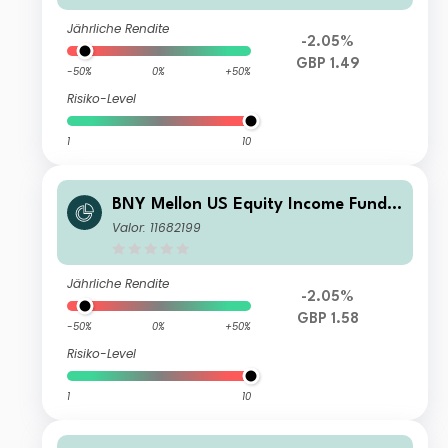
Jährliche Rendite
-2.05%
GBP 1.49
-50%
0%
+50%
Risiko-Level
1
10
BNY Mellon US Equity Income Fund
U Income
Valor: 11682199
Jährliche Rendite
-2.05%
GBP 1.58
-50%
0%
+50%
Risiko-Level
1
10