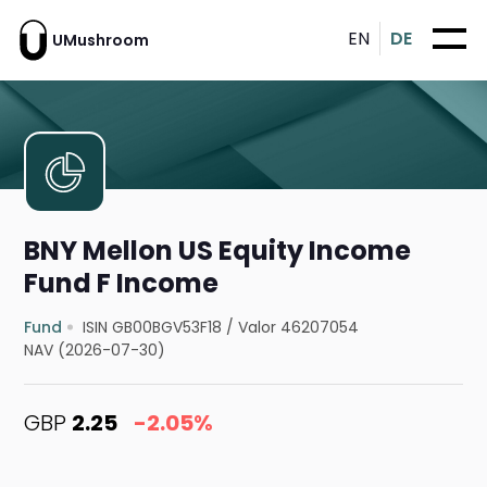
EN
DE
UMushroom
BNY Mellon US Equity Income
Fund F Income
Fund
ISIN GB00BGV53F18
/
Valor 46207054
NAV (2026-07-30)
GBP
2.25
-2.05%