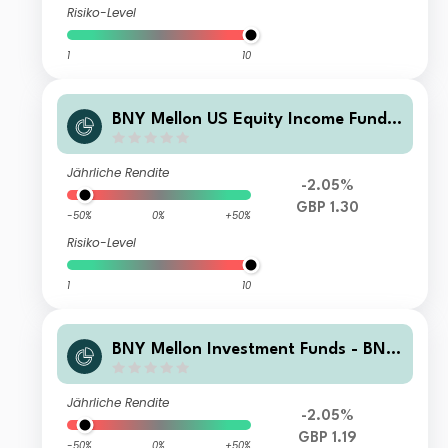
Risiko-Level
1
10
BNY Mellon US Equity Income Fund
GBP Income Shares
Jährliche Rendite
-2.05%
GBP 1.30
-50%
0%
+50%
Risiko-Level
1
10
BNY Mellon Investment Funds - BNY
Mellon US Equity Income Fund Instit
utional Shares 5 Income
Jährliche Rendite
-2.05%
GBP 1.19
-50%
0%
+50%