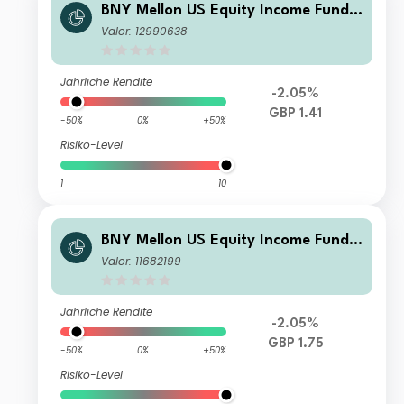
BNY Mellon US Equity Income Fund
U1 Shares Income
Valor: 12990638
Jährliche Rendite
-2.05%
GBP 1.41
-50%
0%
+50%
Risiko-Level
1
10
BNY Mellon US Equity Income Fund
U Accumulation
Valor: 11682199
Jährliche Rendite
-2.05%
GBP 1.75
-50%
0%
+50%
Risiko-Level