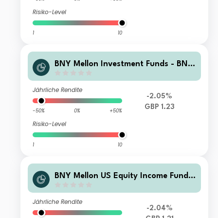
Risiko-Level
1
10
BNY Mellon Investment Funds - BNY
Mellon US Equity Income Fund Instit
utional Shares 5 Accumulation
Jährliche Rendite
-2.05%
GBP 1.23
-50%
0%
+50%
Risiko-Level
1
10
BNY Mellon US Equity Income Fund
X Shares Accumulation
Jährliche Rendite
-2.04%