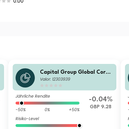
0.00
Capital Group Global Corpo
Valor: 12303939
rate Bond Fund (LUX) Pdh-G
BP
Jährliche Rendite
%
-0.04%
GBP 9.28
-50%
0%
+50%
Risiko-Level