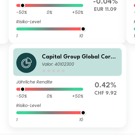
%
-0.04%
EUR 11.09
-50%
0%
+50%
Risiko-Level
1
10
1
Capital Group Global Corpo
Valor: 40102300
rate Bond Fund (LUX) B
Jährliche Rendite
0.42%
CHF 9.92
-50%
0%
+50%
Risiko-Level
1
10