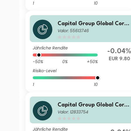
1
10
Capital Group Global Corpo
Valor: 55613746
rate Bond Fund (LUX) Bh-EU
R
Jährliche Rendite
-0.04
EUR 9.80
-50%
0%
+50%
Risiko-Level
1
10
Capital Group Global Corpo
Valor: 12833754
rate Bond Fund (LUX) Bdh-G
BP
Jährliche Rendite