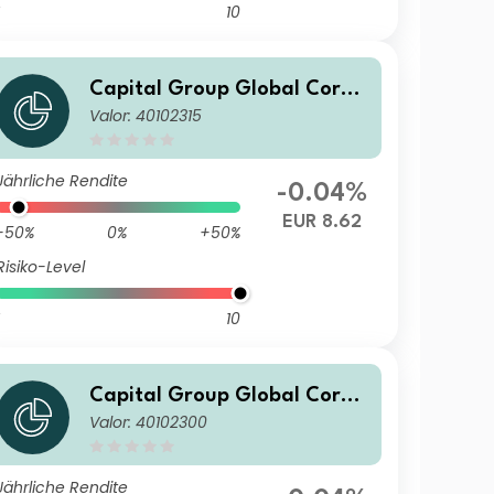
10
Capital Group Global Corpo
Valor: 40102315
rate Bond Fund (LUX) Zd
Jährliche Rendite
-0.04%
EUR 8.62
-50%
0%
+50%
Risiko-Level
10
Capital Group Global Corpo
Valor: 40102300
rate Bond Fund (LUX) B
Jährliche Rendite