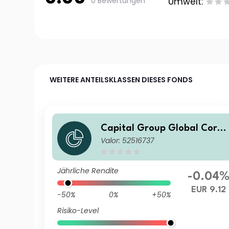
0 Bewertungen
Umwelt:
WEITERE ANTEILSKLASSEN DIESES FONDS
Capital Group Global Corpo
Valor: 52516737
rate Bond Fund (LUX) ZLd
Jährliche Rendite
-0.04
EUR 9.12
-50%
0%
+50%
Risiko-Level