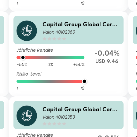
1
10
1
Capital Group Global Corpo
Valor: 40102360
rate Bond Fund (LUX) Zgd
Jährliche Rendite
%
-0.04%
USD 9.46
-50%
0%
+50%
Risiko-Level
1
10
1
Capital Group Global Corpo
Valor: 40102353
rate Bond Fund (LUX) Z
Jährliche Rendite