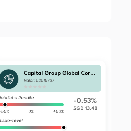
Capital Group Global Corpo
Valor: 52516737
rate Bond Fund (LUX) ZLd
Jährliche Rendite
-0.53%
SGD 13.48
-50%
0%
+50%
Risiko-Level